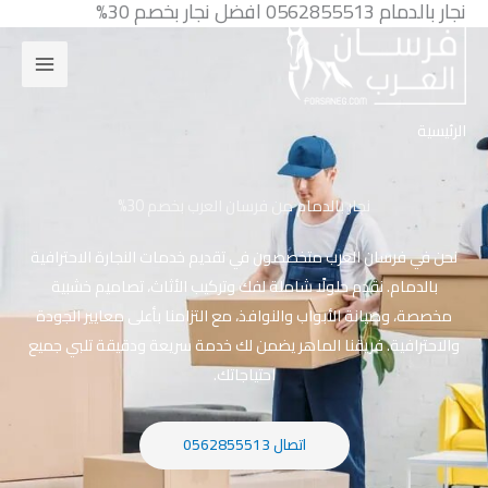
نجار بالدمام 0562855513 افضل نجار بخصم 30%
خطي
لى
لمحتوى
الرئيسية
نجار بالدمام من فرسان العرب بخصم 30%
نحن في فرسان العرب متخصصون في تقديم خدمات النجارة الاحترافية
بالدمام. نقدم حلولًا شاملة لفك وتركيب الأثاث، تصاميم خشبية
مخصصة، وصيانة الأبواب والنوافذ، مع التزامنا بأعلى معايير الجودة
والاحترافية. فريقنا الماهر يضمن لك خدمة سريعة ودقيقة تلبي جميع
احتياجاتك.
اتصال 0562855513