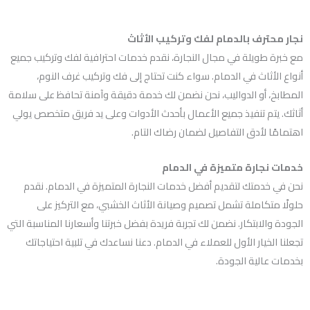
نجار محترف بالدمام لفك وتركيب الأثاث
مع خبرة طويلة في مجال النجارة، نقدم خدمات احترافية لفك وتركيب جميع
أنواع الأثاث في الدمام. سواء كنت تحتاج إلى فك وتركيب غرف النوم،
المطابخ، أو الدواليب، نحن نضمن لك خدمة دقيقة وآمنة تحافظ على سلامة
أثاثك. يتم تنفيذ جميع الأعمال بأحدث الأدوات وعلى يد فريق متخصص يولي
اهتمامًا لأدق التفاصيل لضمان رضاك التام.
خدمات نجارة متميزة في الدمام
نحن في خدمتك لتقديم أفضل خدمات النجارة المتميزة في الدمام. نقدم
حلولًا متكاملة تشمل تصميم وصيانة الأثاث الخشبي، مع التركيز على
الجودة والابتكار. نضمن لك تجربة فريدة بفضل خبرتنا وأسعارنا المناسبة التي
تجعلنا الخيار الأول للعملاء في الدمام. دعنا نساعدك في تلبية احتياجاتك
بخدمات عالية الجودة.
https://kursdagestana.ru/nadezhnyj-bukmeker-kazahstana-kak-