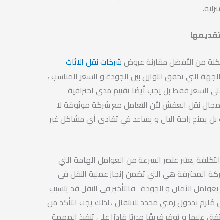
زلية.
تقديمها
نة من الأفضل مقارنة عروض
شركات نقل الاثاث
الجهة التي تحقق التوازن بين الجودة و السعر المناسب ،
لى السعر فقط بل يجب أيضًا تقييم مدى احترافية
مجال نقل العفش لأن التعامل مع شركة موثوقة لا
ل يمنح راحة البال و يساعد في تفادي أي مشاكل غير
لتكلفة يعتبر عنصر السرعة من العوامل الهامة التي
كة المحترفة هي التي تضمن إنجاز عملية النقل في
وامل الأمان و الجودة ، فالتأخير في النقل قد يتسبب
 مُلزم بجدول زمني محدد للانتقال ، لذلك يجب التأكد من
فق عليها و توفر فريقًا مدربًا قادرًا على تنفيذ المهمة