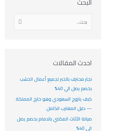
البحث
ل
ل
ل
ص
ن
ت
أ
أ
ر
ي
ر
ص
ا
ن
ف
ش
ش
ل
ي
ي
ي
ا
ب
ف
ت
ف
ف
ح
ا
ث
احدث المقالات
ت
ع
ن
نجار محترف بالخبر لجميع أعمال الخشب
:
بخصم يصل الي 40%
كيف يتزوج السعودي وهو خارج المملكة
— دليل المغترب الكامل
صيانة الأثاث المكتبي بالدمام بخصم يصل
الي 40%