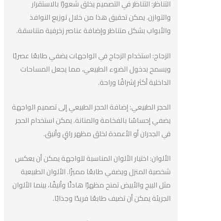
التناظر: التناظر في التصميم يخلق شعورًا بالاستقرار
والتوازن. يمكن تحقيق هذا من خلال توزيع النوافذ
والأبواب بشكل متناظر وإضافة عناصر زخرفية متناسقة.
الزجاج: استخدام الزجاج في الواجهات يضفي طابعًا عصريًا
ويسمح بدخول الضوء الطبيعي، مما يجعل المساحات
الداخلية أكثر إشراقًا وراحة.
الحجر الطبيعي: إضافة الحجر الطبيعي إلى تصميم الواجهة
يضفي إحساسًا بالفخامة والمتانة. يمكن استخدام الحجر
في الجدران أو الأعمدة لخلق مظهر راقٍ وأنيق.
الألوان: اختيار الألوان المناسبة للواجهة يمكن أن يعكس
شخصية المنزل ويضفي طابعًا مميزًا. الألوان الطبيعية
مثل البيج والأبيض تمنح مظهرًا هادئًا وأنيقًا، بينما الألوان
الجريئة يمكن أن تضيف طابعًا فريدًا وجذابًا.