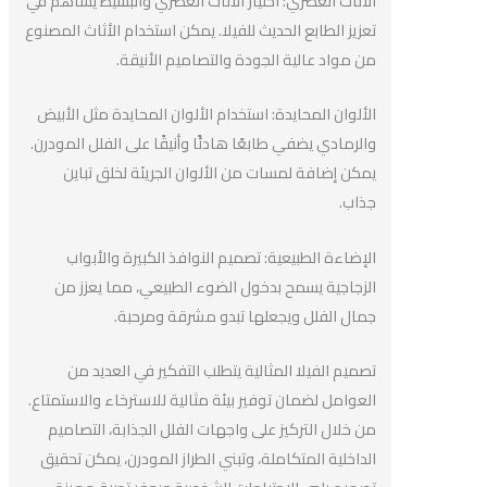
الأثاث العصري: اختيار الأثاث العصري والبسيط يساهم في
تعزيز الطابع الحديث للفيلا. يمكن استخدام الأثاث المصنوع
من مواد عالية الجودة والتصاميم الأنيقة.
الألوان المحايدة: استخدام الألوان المحايدة مثل الأبيض
والرمادي يضفي طابعًا هادئًا وأنيقًا على الفلل المودرن.
يمكن إضافة لمسات من الألوان الجريئة لخلق تباين
جذاب.
الإضاءة الطبيعية: تصميم النوافذ الكبيرة والأبواب
الزجاجية يسمح بدخول الضوء الطبيعي، مما يعزز من
جمال الفلل ويجعلها تبدو مشرقة ومرحبة.
تصميم الفيلا المثالية يتطلب التفكير في العديد من
العوامل لضمان توفير بيئة مثالية للاسترخاء والاستمتاع.
من خلال التركيز على واجهات الفلل الجذابة، التصاميم
الداخلية المتكاملة، وتبني الطراز المودرن، يمكن تحقيق