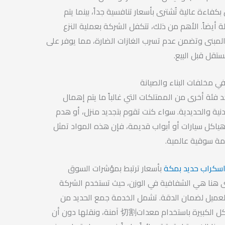
بكفاءة عالية تُشترى بأسعار تنافسية جداً، بينما يتم
أيضاً. الأهم من ذلك، تتكفل الشركة بعملية النزع
المبنى وتضمن عدم تسرب الغازات الضارة، مما يوفر على
تقل قبل البيع.
ي مخلفات البناء والصيانة
د فئة أخرى من الممتلكات التي غالباً ما يتم إهمال
ية والحديدية. سواء كنت تقوم بتجديد منزل، أو هدم
هياكل سيارات أو أبواب قديمة، فإن هذه المواد تمثل
قيمة سوقية عالمية.
اسكراب حديد بمكة
بأسعار ترتبط بمؤشرات السوق
برى هنا هي الشفافية في الوزن، حيث تستخدم الشركة
لعميل لضمان الدقة. تشمل الخدمة جمع الحديد من
المواقع الصعبة، وقطع الهياكل الكبيرة باستخدام معدات切割 آمنة، ونقلها دون أن