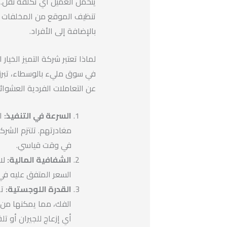
يتحمل العميل أي تكلفة نقل. 
تنظيف الموقع من المخلفات ال
بالإضافة إلى الأفراد.
لماذا تعتبر شركة التميز الخيار ا
في سوق مليء بالوسطاء، تبرز 
عن التعاملات الفردية العشوائي
السرعة في التنفيذ:
ال
مغادرتهم. تلتزم الشركة
في وقت قياسي.
الشفافية المالية:
لا 
السعر المتفق عليه في 
القدرة اللوجستية:
تم
الفك، مما يمكنها من ا
أي إزعاج للجيران أو ت