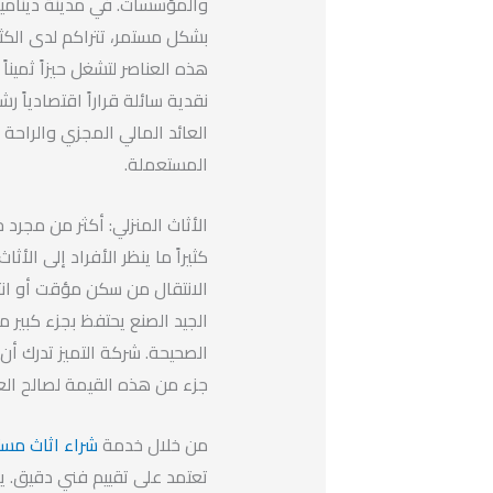
والمؤسسات. في مدينة ديناميك
بشكل مستمر، تتراكم لدى الكثير
هذه العناصر لتشغل حيزاً ثمينا
نقدية سائلة قراراً اقتصادياً رش
العائد المالي المجزي والراحة 
المستعملة.
الأثاث المنزلي: أكثر من مج
كثيراً ما ينظر الأفراد إلى ال
الجيد الصنع يحتفظ بجزء كبير م
الصحيحة. شركة التميز تدرك أن
جزء من هذه القيمة لصالح الع
من خلال خدمة
شراء اثاث مس
تعتمد على تقييم فني دقيق. ي