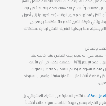
ية مثل مكة المكرمة، حيث تتجدد الإقامة وتنتقل الأسر
ين مقتنيات وأثاث لم يعد هناك حاجة إليه. بدلاً من ترك
ً أو تتآكل قيمتها مع مرور الوقت، يُعد تحويلها إلى أصول
يداً. وتأتي شركة التميز لتقدم حلاً متكاملاً يجمع بين
اللوجستية، مما يجعلها الشريك الأمثل لإدارة ممتلكاتك
رد خشب وقماش
أثاث القديم على أنه عبء يجب التخلص منه، خاصة عند
الانتقال من سكن مؤقت أو انتهاء عقد الإيجار.然而، الحقيقة تكمن في أن الأثاث
ن قيمته السوقية إذا تم التعامل معه عبر القنوات
 كل قطعة أثاث تمثل استثماراً سابقاً، وتسعى لاسترداد
ميل.
تعمل بمكة
، لا تقتصر العملية على الشراء العشوائي، بل
قوم الخبراء بفحص جودة الخامات، سواء كانت أخشاباً