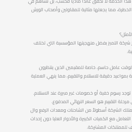
هذا الخدمة لا تحقق عائداً مادياً فحسب، بل تساهم في
خطرة، مما يجعلها مثالية للمقاولين وأصحاب الورش
لأمثل؟
شركة التميز بفضل منهجيتها المؤسسية التي تختلف
ة.
وقت عامل حاسم، خاصة للمقيمين الذين ينتظرون
 بمواعيد دقيقة للاستلام والتقييم، مما ينهي العملية
توجد رسوم خفية أو خصومات غير مبررة عند الاستلام.
مرحلة التقييم هو السعر النهائي المدفوع.
تلك الشركة أسطولاً من الشاحنات ومعدات الرفع وال
لتعامل مع الكميات الكبيرة والأدوار العليا دون إحداث
لف للممتلكات المشتركة.