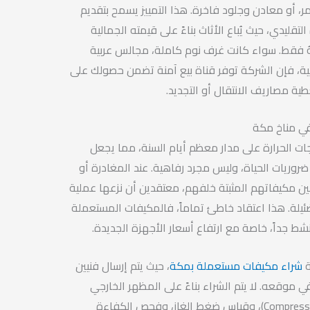
حمر، أو معادن وجلود فاخرة. هذا التمييز يسمح بتقديم
قليدي، حيث يُباع الأثاث بناءً على قيمته الجمالية
هُ فقط. سواء كانت غرف نوم كاملة، مجالس عربية
ئية، فإن الشركة توفر قناة بيع آمنة تضمن حصولك على
ة مصاريف الانتقال أو التجديد.
ي مناخ مكة
جات الحرارة على مدار معظم أيام السنة، مما يجعل
وريات الحياة، وليس مجرد رفاهية. عند المغادرة أو
يمين مكيفاتهم المثبتة خلفهم، معتقدين أن نزعها عملية
دة أو أن قيمتها resale ضئيلة. هذا اعتقاد خاطئ تماماً، فالمكيفات المستعملة
 جداً، خاصة مع ارتفاع أسعار الأجهزة الجديدة.
ة
شراء مكيفات مستعملة بمكة
، حيث يتم إرسال فنيين
 موقعه. لا يتم الشراء بناءً على المظهر الخارجي
فقط، بل يتم اختبار الضاغط (Compressor)، وقياس ضغط الغاز، وفحص الكفاءة