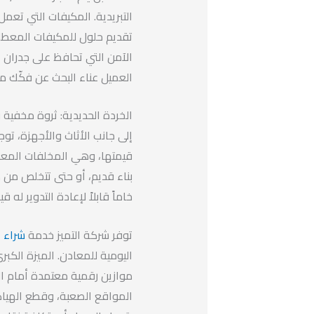
التبريدية. المكيفات التي تعمل 
تقديم حلول للمكيفات المعطلة 
الآمن التي تحافظ على جدران 
العميل عناء البحث عن فكّك مس
الخردة الحديدية: ثروة مخفية ف
إلى جانب الأثاث والأجهزة، توج
قيمتها، وهي المخلفات المعدن
بناء قديم، أو حتى تتخلص من 
خاماً قابلاً لإعادة التدوير له 
توفر شركة التميز خدمة
شراء 
اليومية للمعادن. الميزة الك
موازين رقمية معتمدة أمام ا