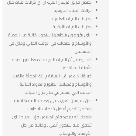
يضمن فريق فرسان العرب أن أي خزانات مياه مثل
خزانات المياه الجوفية
وخزانات المياه العلوية
وخزانات المياه الأرضية
التي يقومون بتنظيفها ستكون خالية من الحمأة
والأوساخ والطحالب في الوقت الحالي وحتى في
المستقبل.
هذا يضمن أن المياه التي تمت معالجتها جيدة
وآمنة للاستخدام.
خبراؤنا بارعون في العناية بإزالة الحمأة والغبار
والأوساخ وفضلات الطيور والمواد النباتية
الجافة التي تستقر في قاع خزان المياه.
نحن ، فرسان العرب ، على بعد مكالمة هاتفية
ونضمن تقديم أفضل خدمات التنظيف.
ونعدك أنه بمجرد فتح الصنبور ، فإن المياه التي
تتدفق منه ستكون أنقى ، وخالية من كل
الأوساخ والأوساخ.