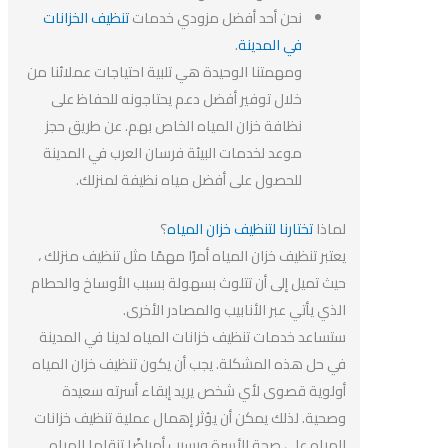
نحن أحد أفضل مزودي خدمات
تنظيف الخزانات
في المدينة
.
ومهمتنا الوحيدة هي تلبية احتياجات عملائنا من
خلال توفير أفضل دعم يحتاجونه للحفاظ على
نظافة خزان المياه الخاص بهم. عن طريق حجز
موعد لخدمات البيئة فرسان العرب في المدينة
للحصول على أفضل مياه نظيفة لمنزلك.
لماذا
تختارنا لتنظيف خزان المياه
؟
يعتبر تنظيف خزان المياه أمرًا مهمًا مثل تنظيف منزلك ،
حيث تميل إلى أن تتلوث بسهولة بسبب الأوساخ والحطام
الذي يأتي عبر الأنابيب والمصادر الأخرى.
ستساعد خدمات تنظيف خزانات المياه لدينا في المدينة
في حل هذه المشكلة. يجب أن يكون تنظيف خزان المياه
أولوية قصوى لأي شخص يريد إبقاء أسرته سعيدة
وصحية. لذلك يمكن أن يؤثر إهمال عملية تنظيف خزانات
المياه على صحة الأسرة ويسبب أمراضًا تنقلها المياه