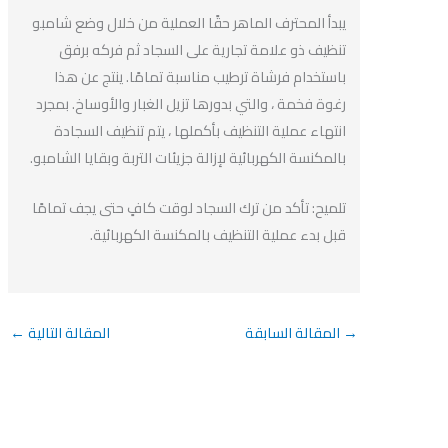
يبدأ المحترف الماهر حقًا العملية من خلال وضع شامبو
تنظيف ذو علامة تجارية على السجاد ثم فركه برفق
باستخدام فرشاة ترطيب مناسبة تمامًا. ينتج عن هذا
رغوة فخمة ، والتي بدورها تزيل الغبار والأوساخ. بمجرد
انتهاء عملية التنظيف بأكملها ، يتم تنظيف السجادة
بالمكنسة الكهربائية لإزالة جزيئات التربة وبقايا الشامبو.
تلميح: تأكد من ترك السجاد لوقت كافٍ حتى يجف تمامًا
قبل بدء عملية التنظيف بالمكنسة الكهربائية.
→
المقالة السابقة
المقالة التالية
←