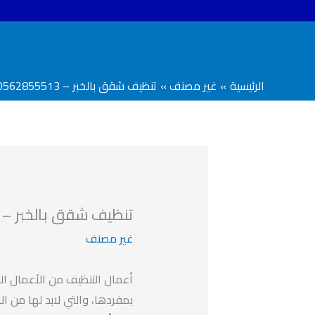
خطي
لى
لمحتوى
الرئيسية
غير مصنف
تنظيف شقق بالخبر – 0562855513
تنظيف شقق بالخبر – 0562855513
غير مصنف
أعمال التنظيف من الأعمال الش
بمفردها، والتي لابد لها من 