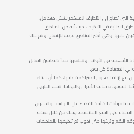
لية التي تحتاج إلي التنظيف المستمر بشكل متكامل،
لطرق البدائية في التنظيف، حيث أنه من المناطق
ون عليها، وهي أكثر المناطق عرضة للإتساخ، ويتم ذلك
ايا الأطعمة في الأواني وتنظيفها جيداً بالصابون السائل
اني المعتادة كل يوم.
ان مع إزالة الدهون المتراكمة عليها، كما أن هناك
ئط الموجودة بجانب الأفران والبوتاجاز نتيجة الطهي
فات والفرشاة الخشنة للقضاء على الرواسب والدهون
 القضاء على البقع الملتصقة، وذلك من خلال سكب
وقع البقع وتركها حتى تذوب ثم تنظيفها بالمنظفات