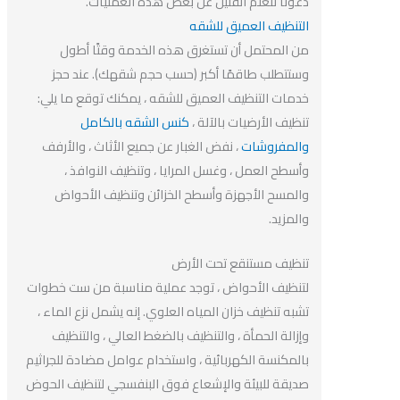
دعونا نتعلم القليل عن بعض هذه العمليات.
التنظيف العميق للشقه
من المحتمل أن تستغرق هذه الخدمة وقتًا أطول
وستتطلب طاقمًا أكبر (حسب حجم شقهك). عند حجز
خدمات التنظيف العميق للشقه ، يمكنك توقع ما يلي:
تنظيف الأرضيات بالآلة ،
كنس الشقه بالكامل
والمفروشات
، نفض الغبار عن جميع الأثاث ، والأرفف
وأسطح العمل ، وغسل المرايا ، وتنظيف النوافذ ،
والمسح الأجهزة وأسطح الخزائن وتنظيف الأحواض
والمزيد.
تنظيف مستنقع تحت الأرض
لتنظيف الأحواض ، توجد عملية مناسبة من ست خطوات
تشبه تنظيف خزان المياه العلوي. إنه يشمل نزع الماء ،
وإزالة الحمأة ، والتنظيف بالضغط العالي ، والتنظيف
بالمكنسة الكهربائية ، واستخدام عوامل مضادة للجراثيم
صديقة للبيئة والإشعاع فوق البنفسجي لتنظيف الحوض