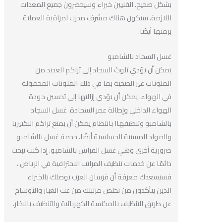
بشكل صحيح. الفنيين خبراء وسيحضرون جميع المعدات
اللازمة. سيكون هناك مشرف مدرب لمراقبة العملية
برمتها أيضًا.
غسل السجاد بالشامبو
يمكن أن يؤدي تلوث السجاد إلى تراكم العديد من
الملوثات غير الصحية بما في ذلك الملوثات المحمولة
في الهواء. يمكن أن يؤدي إزالتها إلى تحسين جودة
الهواء الداخلي وإطالة عمر السجادة. غسل السجاد
بالشامبو وتنظيفهاا بانتظام يمكن أن يمنع تراكم البكتيريا
والمواد المسببة للحساسية أيضًا. خدمة غسل بالشامبو
ضرورية أخرى وهي غسل الفراش بالشامبو. إذا كنت تبحث
دائمًا عن خدمات تنظيف المراتب الاحترافية في الرياض ،
فسيسعدك معرفة أن فرسان العرب يوصلك بالخبراء
الذين يتأكدون من تخلص مرتبتك من عث الغبار والأوساخ
عن طريق التنظيف بالمكنسة الكهربائية والتنظيف بالبخار.