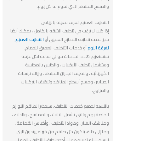
والمسح المنتظم الذي تقوم به كل يوم.
التنظيف العميق لغرف معينة بالرياض
إذا كنت لا ترغب في تنظيف الشقه بالكامل ، يمكنك أيضًا
حجز خدمة تنظيف المطبخ العميق أو
التنظيف العميق
لغرفة النوم
أو خدمات التنظيف العميق للحمام.
ستستغرق هذه الخدمات حوالي ساعة لكل غرفة
وستشمل تنظيف الأرضيات ، والكنس بالمكنسة
الكهربائية ، وتنظيف الجدران المبلطة ، وإزالة ترسبات
الصنابير ، ومسح أسطح المناضد وتنظيف التركيبات
والمراوح.
بالنسبه لجميع خدمات التنظيف، سيحضر الطاقم اللوازم
الخاصة بهم والتي تشمل الآلات ، والمماسح ، والدلاء ،
ومناشف الغبار ، ومواد التنظيف ، وأكياس القمامة ،
وما إلى ذلك. يتكون كل طاقم من خبراء يرتدون الزي
الرسمي تم تدريبهم على أحدث طرق التنظيف. إنهم لا