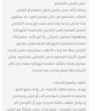
غسل كرسي بالشامبو
يمكنك أيضًا غسل كراسي تناول الطعام أو كراسي
المكتب بالشامبو من خلال فرسان العرب. قد يستغرق
هذا ما بين ساعة وساعتين حسب نوع وعدد الكراسي.
تتضمن العملية كنس الكراسي بالمكنسة الكهربائية
وتنظيفهاا بمحلول كيميائي. إذا لزم الأمر ، سيتم أيضًا
استخدام المكنسة الكهربائية الرطبة ولكن سيكون
الكرسي رطبًا بعد إجراء التنظيف. سيتم إجراء نفس الإجراء
لغسل الأريكة المصنوعة من القماش بالشامبو ، ولكن
سيكون هناك بالتأكيد مكنسة كهربائية مبللة حتى تظل
الأريكة رطبة لبضع ساعات بعد الخدمة.
تنظيف وتلميع الأرضيات
تهدف عملية تنظيف الأرضيات إلى إزالة جميع البقع
واستعادة اللمعان باستخدام آلات أو فرش ومماسح
وعوامل تنظيف فائقة الجودة. يرون أن الأوساخ تتم
إزالتها من المسام – وهو ما لن يكون ممكنًا مع الكنس