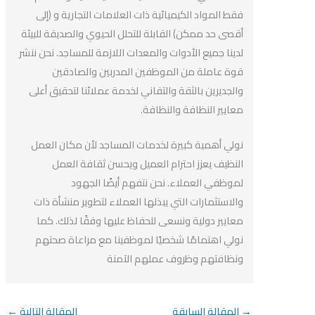
فقط المواد الكيميائية ذات العلامات التجارية و (إلى
أقصى حد ممكن) القابلة للتحلل الحيوي والصديقة للبيئة
لدينا جميع الأدوات والمعدات اللازمة للمساجد. نحن ننشر
قوة عاملة من الموظفين المدربين والصادقين
والجديرين بالثقة والتفاني لخدمة عملائنا لتحقيق أعلى
معايير النظافة والنظافة.
نولي أهمية كبيرة لخدمات المساجد لأن مكان العمل
النظيف يعزز احترام العميل ويحسن ثقافة العمل
لموظفي العملاء. نحن نتفهم أيضًا الجهود
والاستثمارات التي يبذلها العملاء لتطوير منشأة ذات
معايير دولية ونسعى للحفاظ عليها وفقًا لذلك. كما
نولي اهتمامًا شخصيًا لموظفينا مع مراعاة صحتهم
ونظافتهم وظروف عملهم الآمنة
→
المقالة السابقة
المقالة التالية
←