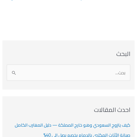
بحث
دث المقالات
ف يتزوج السعودي وهو خارج المملكة — دليل المغترب الكامل
انة الأثاث المكتبي بالدمام بخصم يصل الي 40%