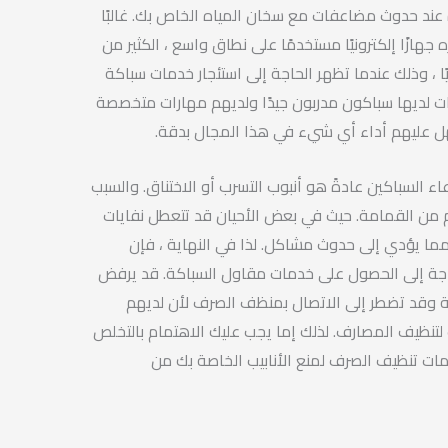
 عند حدوث مضاعفات مع سخان المياه الخاص بك. غالبًا
ه جهازًا إلكترونيًا مستخدمًا على نطاق واسع ، الكثير من
ًا ، وذلك عندما تظهر الحاجة إلى استئجار خدمات سباكة
كات لديها سباكون مدربون جيدًا ولديهم مهارات متخصصة
 عليهم أداء أي شيء في هذا المجال بدقة.
عاء السباكين عادةً هو أنبوب التسرب أو الاختناق. والسبب
 من القمامة. حيث في بعض الأحيان قد تتعطل نفايات
 مما يؤدي إلى حدوث مشاكل. لذا في النهاية ، فإن
جة إلى الحصول على خدمات مقاول السباكة. قد يرفض
وعة وقد تضطر إلى الاتصال بمنظف الصرف لأن لديهم
لتنظيف المصارف. لذلك إما يجب عليك الاهتمام بالتخلص
مات تنظيف الصرف لمنع الأنابيب الخاصة بك من