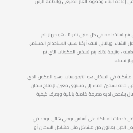
في إعادة البناء وخطوط الغاز الطبيعي وأنظمة الرش
يتم استخدامه في كل منزل تقريبًا ، هو جهاز يتم
لشتاء. وبالتالي تتلف أيضًا بسبب الاستخدام المستمر.
غيله ، ونتيجة لذلك يتم تسخين المكونات التي تم
از تحمله.
بب مشكلة في السخان هو الترموستات. وهو المكون الذي
في حالة تسخين الماء إلى مستوى معين. لإصلاح سخان
لاتصال بشخص لديه معرفة كاملة بالآلية ويعرف كيفية
ضل خدمات السباكة على أساس يومي هائل. يوجد في
ص الذين يعانون من مشاكل مثل مشاكل السخان أو