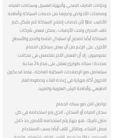
وخزانات الصرف الصحي وأجهزة الغسيل وسخانات المياه
ومضخات الأحواض وغيرها من خدمات السباكة وأنظمة
الأنابيب. نظرًا لأن خدمات إصلاح السباكة تتم بشكل كبير
خلف الجدران وتحت الأرضيات ، يمكن لبعض شركات
السباكة أيضًا تصحيح أو استبدال البلاط والحجر والأسطح
الأخرى. على الرغم من أن بعض سباكين الدمام
عموميون ، إلا أن البعض الآخر متخصص في مجالات
محددة ؛ سباك طوارئ يعمل على مدار 24 ساعة
سيتعامل مع الإصلاحات السكنية العاجلة ، بينما قد يكون
الآخرون أكثر مهارة في إعادة البناء وخطوط الغاز
الطبيعي وأنظمة الرش العلوية والمزيد.
تواصل الان مع سباك الدمام
سخان المياه أو السخان ، الذي يتم استخدامه في كل
منزل تقريبًا ، هو جهاز يتم استخدامه لأقصى حد خلال
فصل الشتاء. وبالتالي تتلف أيضًا بسبب الاستخدام
المستمر. غالبًا ما ينسى الناس إيقاف تشغيله ، ونتيجة