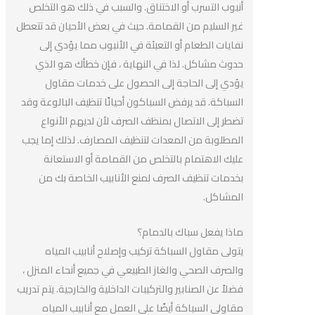
أنبوب التسرب أو الاختناق. والسبب في ذلك هو التخلص
غير السليم من القمامة. حيث في بعض الأحيان قد تتعطل
نفايات الطعام أو التعبئة في الأنبوب مما يؤدي إلى
حدوث مشاكل. لذا في النهاية ، فإن خطأك هو الذي
يؤدي إلى الحاجة إلى الحصول على خدمات مقاول
السباكة. قد يرفض السباكون أحيانًا تنظيف البالوعة وقد
تضطر إلى الاتصال بمنظف الصرف لأن لديهم الأنواع
المطلوبة من المعدات لتنظيف المصارف. لذلك إما يجب
عليك الاهتمام بالتخلص من القمامة أو الاستعانة
بخدمات تنظيف الصرف لمنع الأنابيب الخاصة بك من
المشاكل.
ماذا يفعل سباك بالدمام؟
يتولى مقاول السباكة تركيب وإصلاح أنابيب المياه
والصرف الصحي والغاز الطبيعي في جميع أنحاء المنزل ،
فضلاً عن الصنابير والتركيبات الداخلية والخارجية. يتم تدريب
مقاولي السباكة أيضًا على العمل مع أنابيب المياه