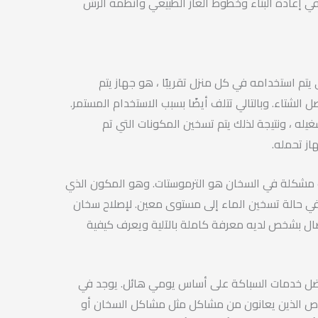
في إعادة البناء وخطوط الغاز الطبيعي وأنظمة الرش
يتم استخدامه في كل منزل تقريبًا ، هو جهاز يتم
لشتاء. وبالتالي تتلف أيضًا بسبب الاستخدام المستمر.
غيله ، ونتيجة لذلك يتم تسخين المكونات التي تم
از تحمله.
بب مشكلة في السخان هو الترموستات. وهو المكون الذي
في حالة تسخين الماء إلى مستوى معين. لإصلاح سخان
لاتصال بشخص لديه معرفة كاملة بالآلية ويعرف كيفية
ضل خدمات السباكة على أساس يومي هائل. يوجد في
ص الذين يعانون من مشاكل مثل مشاكل السخان أو