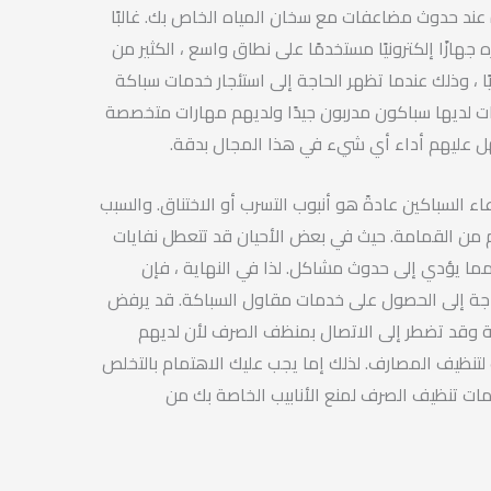
 عند حدوث مضاعفات مع سخان المياه الخاص بك. غالبًا
ه جهازًا إلكترونيًا مستخدمًا على نطاق واسع ، الكثير من
ًا ، وذلك عندما تظهر الحاجة إلى استئجار خدمات سباكة
كات لديها سباكون مدربون جيدًا ولديهم مهارات متخصصة
 عليهم أداء أي شيء في هذا المجال بدقة.
عاء السباكين عادةً هو أنبوب التسرب أو الاختناق. والسبب
 من القمامة. حيث في بعض الأحيان قد تتعطل نفايات
 مما يؤدي إلى حدوث مشاكل. لذا في النهاية ، فإن
جة إلى الحصول على خدمات مقاول السباكة. قد يرفض
وعة وقد تضطر إلى الاتصال بمنظف الصرف لأن لديهم
لتنظيف المصارف. لذلك إما يجب عليك الاهتمام بالتخلص
مات تنظيف الصرف لمنع الأنابيب الخاصة بك من