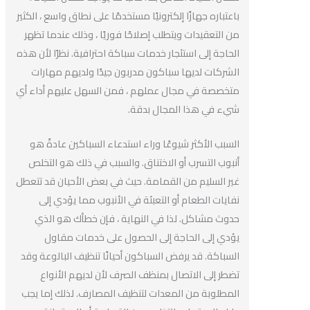
باعتباره جهازًا إلكترونيًا مستخدمًا على نطاق واسع ، الكثير
من التعقيدات ويتطلب إصلاحًا فوريًا ، وذلك عندما تظهر
الحاجة إلى استئجار خدمات سباكة احترافية. نظرًا لأن هذه
الشركات لديها سباكون مدربون جيدًا ولديهم مهارات
متخصصة في مجال عملهم ، فمن السهل عليهم أداء أي
شيء في هذا المجال بدقة.
السبب الأكثر شيوعًا وراء استدعاء السباكين عادةً هو
أنبوب التسرب أو الاختناق. والسبب في ذلك هو التخلص
غير السليم من القمامة. حيث في بعض الأحيان قد تتعطل
نفايات الطعام أو التعبئة في الأنبوب مما يؤدي إلى
حدوث مشاكل. لذا في النهاية ، فإن خطأك هو الذي
يؤدي إلى الحاجة إلى الحصول على خدمات مقاول
السباكة. قد يرفض السباكون أحيانًا تنظيف البالوعة وقد
تضطر إلى الاتصال بمنظف الصرف لأن لديهم الأنواع
المطلوبة من المعدات لتنظيف المصارف. لذلك إما يجب