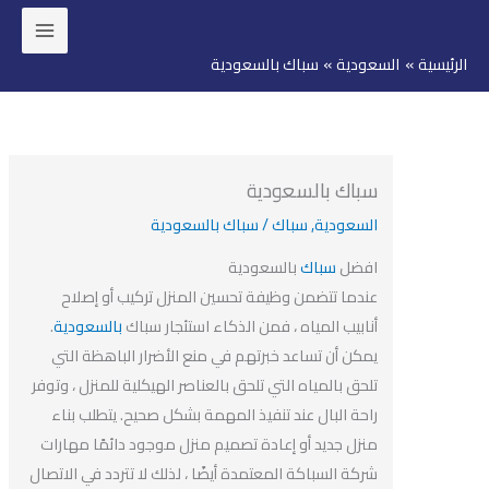
ئيسية
السعودية
سباك بالسعودية
وى
سباك بالسعودية
السعودية
,
سباك
/
سباك بالسعودية
افضل
سباك
بالسعودية
عندما تتضمن وظيفة تحسين المنزل تركيب أو إصلاح
أنابيب المياه ، فمن الذكاء استئجار سباك
بالسعودية
.
يمكن أن تساعد خبرتهم في منع الأضرار الباهظة التي
تلحق بالمياه التي تلحق بالعناصر الهيكلية للمنزل ، وتوفر
راحة البال عند تنفيذ المهمة بشكل صحيح. يتطلب بناء
منزل جديد أو إعادة تصميم منزل موجود دائمًا مهارات
شركة السباكة المعتمدة أيضًا ، لذلك لا تتردد في الاتصال