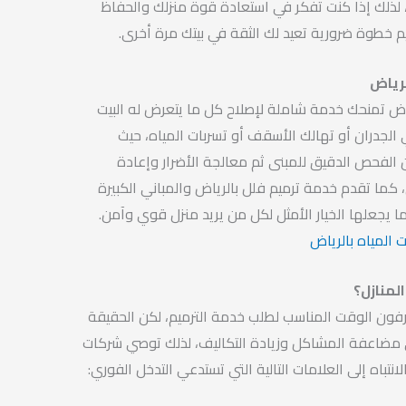
لذلك إذا كنت تفكر في استعادة قوة منزلك والحفاظ
 خطوة ضرورية تعيد لك الثقة في بيتك مرة أخرى.
لرياض
اض تمنحك خدمة شاملة لإصلاح كل ما يتعرض له البيت
جدران أو تهالك الأسقف أو تسربات المياه، حيث
 الفحص الدقيق للمبنى ثم معالجة الأضرار وإعادة
، كما تقدم خدمة ترميم فلل بالرياض والمباني الكبيرة
يجعلها الخيار الأمثل لكل من يريد منزل قوي وآمن.
لمياه بالرياض
لمنازل؟
عرفون الوقت المناسب لطلب خدمة الترميم، لكن الحقيقة
ى مضاعفة المشاكل وزيادة التكاليف، لذلك توصي شركات
لانتباه إلى العلامات التالية التي تستدعي التدخل الفوري: