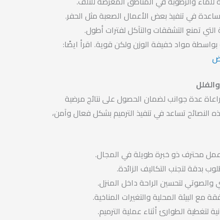
للماء والرطوبة في المناطق المعرضة للتلف.
ساعدة في تنفيذ بعض الأعمال الصعبة مثل الحفر.
 التي تمنع التشققات والتآكل لفترات أطول.
ة بواسطة مواد خفيفة الوزن ولكن قوية. اقرأ ايضًا:
اض
والفلل
مراعاة عدة جوانب لضمان الحصول على نتائج مرضية
 النصائح تساعد في تنفيذ الترميم بشكل فعال وآمن،
 عمل محترف ذو خبرة طويلة في المجال.
لوب بدقة لتجنب التكاليف الزائدة.
ي والصوتي لتحسين الراحة داخل المنزل.
قة مع البيئة المحلية والتغيرات المناخية.
 لتغطية الطوارئ أثناء عملية الترميم.