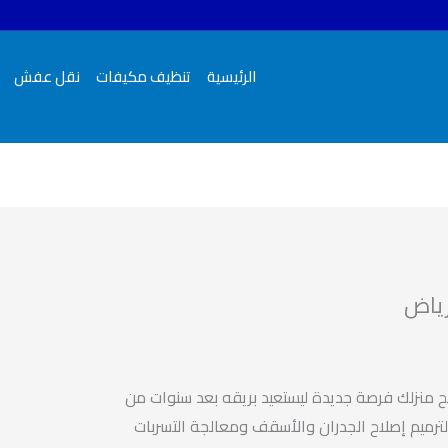
الرئيسية
تنظيف مكيفات
نقل عفش
رياض
نح منزلك فرصة جديدة ليستعيد بريقه بعد سنوات من
الترميم إصلاح الجدران والأسقف ومعالجة التسربات