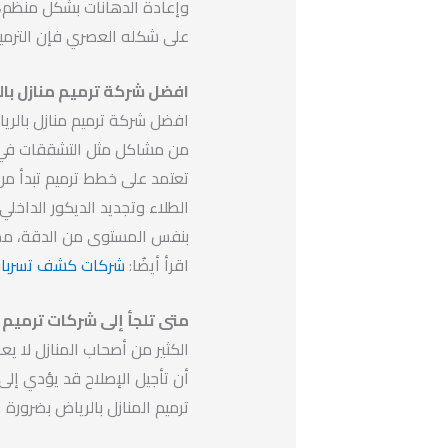
وإعادة الدهانات بشكل منظم، 
على شكله العصري فإن الترميم
افضل شركة ترميم منازل با
افضل شركة ترميم منازل بالري
من مشاكل مثل التشققات في ال
تعتمد على خطط ترميم تبدأ من
الطلاء وتجديد الديكور الداخلي
بنفس المستوى من الدقة، مما 
اقرأ أيضُا:
شركات كشف تسربات ا
متى تلجأ إلى شركات ترميم ا
الكثير من أصحاب المنازل لا ي
أن تأجيل الإصلاح قد يؤدي إل
ترميم المنازل بالرياض بضرورة ا