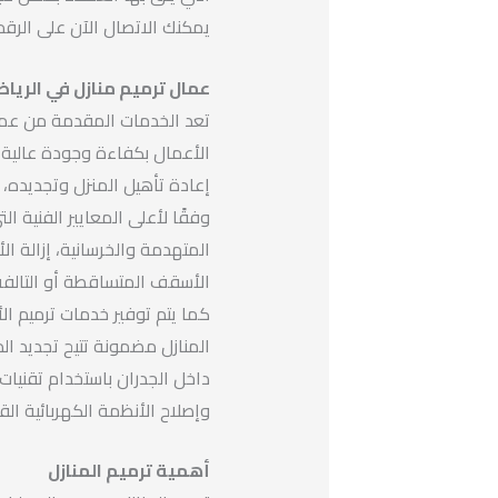
يمكنك الاتصال الآن على الرقم 0506422437 وحجز موعد الفحص بكل سهول
عمال ترميم منازل في الريا
تعد الخدمات المقدمة من عمال
الأعمال بكفاءة وجودة عالية،
إعادة تأهيل المنزل وتجديده، و
وفقًا لأعلى المعايير الفنية ا
المتهدمة والخرسانية، إزالة ا
الأسقف المتساقطة أو التالفة
كما يتم توفير خدمات ترميم ال
المنازل مضمونة تتيح تجديد ال
داخل الجدران باستخدام تقنيات
وإصلاح الأنظمة الكهربائية القد
أهمية ترميم المنازل