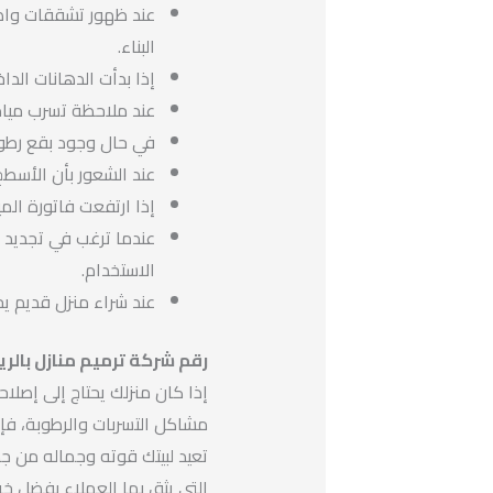
عند ظهور تشققات واض
البناء.
إذا بدأت الدهانات الداخ
عند ملاحظة تسرب مياه 
في حال وجود بقع رطوبة
عند الشعور بأن الأسطح
إذا ارتفعت فاتورة الم
عندما ترغب في تجديد 
الاستخدام.
عند شراء منزل قديم ي
رقم شركة ترميم منازل بالر
إذا كان منزلك يحتاج إلى إصلا
مشاكل التسربات والرطوبة، فإ
تعيد لبيتك قوته وجماله من ج
التي يثق بها العملاء بفضل خبر