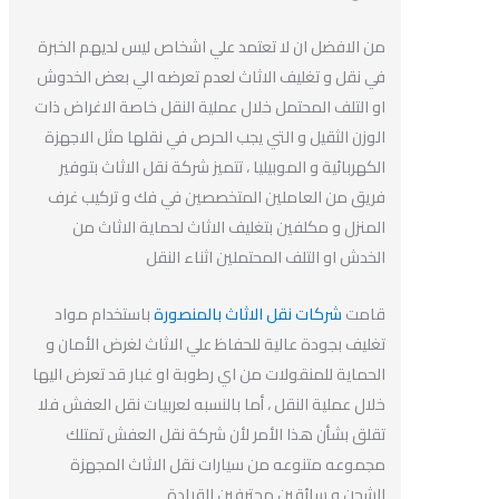
من الافضل ان لا تعتمد علي اشخاص ليس لديهم الخبرة
في نقل و تغليف الاثاث لعدم تعرضه الي بعض الخدوش
او التلف المحتمل خلال عملية النقل خاصة الاغراض ذات
الوزن الثقيل و التي يجب الحرص في نقلها مثل الاجهزة
الكهربائية و الموبيليا ، تتميز شركة نقل الاثاث بتوفير
فريق من العاملين المتخصصين في فك و تركيب غرف
المنزل و مكلفين بتغليف الاثاث لحماية الاثاث من
الخدش او التلف المحتملين اثناء النقل
قامت
شركات نقل الاثاث بالمنصورة
باستخدام مواد
تغليف بجودة عالية للحفاظ علي الاثاث لغرض الأمان و
الحماية للمنقولات من اي رطوبة او غبار قد تعرض اليها
خلال عملية النقل ، أما بالنسبه لعربيات نقل العفش فلا
تقلق بشأن هذا الأمر لأن شركة نقل العفش تمتلك
مجموعه متنوعه من سيارات نقل الاثاث المجهزة
للشحن و سائقين محترفين للقيادة