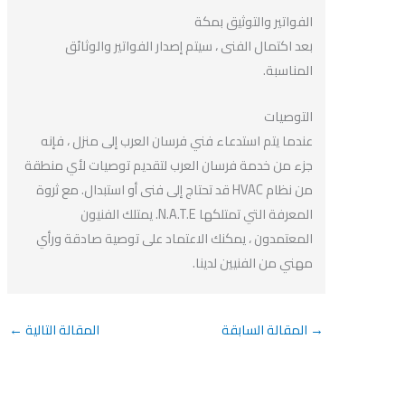
الفواتير والتوثيق بمكة
بعد اكتمال الفنى ، سيتم إصدار الفواتير والوثائق
المناسبة.
التوصيات
عندما يتم استدعاء فني فرسان العرب إلى منزل ، فإنه
جزء من خدمة فرسان العرب لتقديم توصيات لأي منطقة
من نظام HVAC قد تحتاج إلى فنى أو استبدال. مع ثروة
المعرفة التي تمتلكها N.A.T.E. يمتلك الفنيون
المعتمدون ، يمكنك الاعتماد على توصية صادقة ورأي
مهني من الفنيين لدينا.
→
المقالة السابقة
المقالة التالية
←