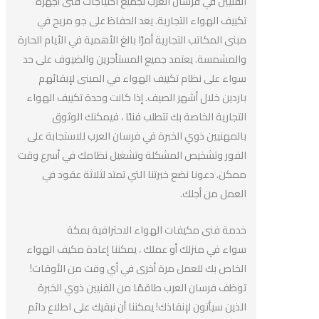
الفنيين في فرسان العرب لجميع احتياجات فنى أجهزة
تكييف الهواء التجارية. يعد الحفاظ على جو مريح في
مبنى المكاتب التجارية أمرًا بالغ الأهمية في الأيام الحارة
والمشمسة. يعتمد جميع المستأجرين والضيوف على حد
سواء على نظام تكييف الهواء في المبنى لإبقائهم
باردين خلال أشهر الصيف. إذا كانت وحدة تكييف الهواء
التجارية الخاصة بك تتطلب فنىًا ، فيمكنك الوثوق
بالمهنيين ذوي الخبرة في فرسان العرب للاستجابة على
الفور وتشخيص المشكلة وتشغيل نظامك في أسرع وقت
ممكن. دعونا نضع خبرتنا التي تمتد لثلاثة عقود في
العمل من أجلك.
خدمة فنى مكيفات الهواء الاحترافية بمكة
سواء في منزلك أو عملك ، يمكننا إعادة مكيف الهواء
الخاص بك للعمل مرة أخرى في أي وقت من الأوقات!
توظف فرسان العرب طاقمًا من الفنيين ذوي الخبرة
الذين سيأتون لإنقاذك! يمكننا أن نبقيك على اطلاع دائم