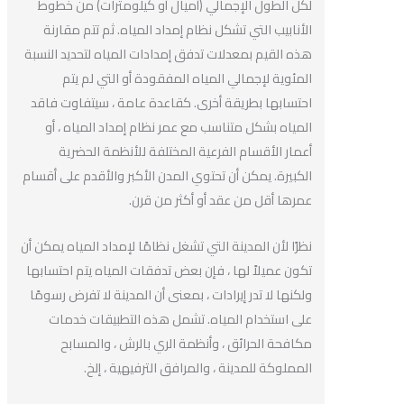
لكل الطول الإجمالي (أميال أو كيلومترات) من خطوط
الأنابيب التي تشكل نظام إمداد المياه. ثم تتم مقارنة
هذه القيم بمعدلات تدفق إمدادات المياه لتحديد النسبة
المئوية لإجمالي المياه المفقودة أو التي لم يتم
احتسابها بطريقة أخرى. كقاعدة عامة ، سيتفاوت فاقد
المياه بشكل متناسب مع عمر نظام إمداد المياه ، أو
أعمار الأقسام الفرعية المختلفة للأنظمة الحضرية
الكبيرة. يمكن أن تحتوي المدن الأكبر والأقدم على أقسام
عمرها أقل من عقد أو أكثر من قرن.
نظرًا لأن المدينة التي تشغل نظامًا لإمداد المياه يمكن أن
تكون عميلاً لها ، فإن بعض تدفقات المياه يتم احتسابها
ولكنها لا تدر إيرادات ، بمعنى أن المدينة لا تفرض رسومًا
على استخدام المياه. تشمل هذه التطبيقات خدمات
مكافحة الحرائق ، وأنظمة الري بالرش ، والمسابح
المملوكة للمدينة ، والمرافق الترفيهية ، إلخ.