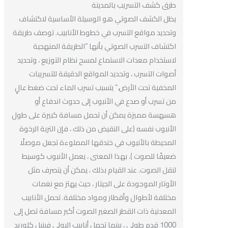
طرق كشف التسريب بالمدينة
يظل الكشف الصوتي هو الوسيلة الأساسية لاكتشاف
وتحديد مواقع التسرب في خطوط الأنابيب. توصف طريقة
اكتشاف التسرب الصوتي بأنها “الطريقة المنهجية
لاستخدام معدات الاستماع لمسح نظام التوزيع ، وتحديد
أصوات التسرب ، وتحديد المواقع الدقيقة للتسريبات
المخفية تحت الأرض.” يتسبب تسرب الماء تحت ضغط عالٍ
من تسرب أو صدع في الأنبوب إلى حدوث اندفاع أو
هسهسة مميزة يمكن أن تحمل مسافة كبيرة على طول
الأنبوب نفسه (على النقيض من ذلك ، فإن التربة الرخوة
المحيطة بالأنبوب في خندقها المملوءة تجعل موصلًا
ضعيفًا للصوت ). بهذا المعنى ، يعمل الأنبوب كوسيط
لنقل الصوت. عند القيام بذلك ، يمكن أن يتصرف مثل
الأوتار الموجودة على الجيتار ، حيث يهتز مع نغمات
مختلفة لأطوال وأقطار ومواد مختلفة. تحمل الأنابيب
المعدنية ذات القطر الصغير الصوت أكبر مسافة تصل إلى
1000 قدم طولي ، بينما تحمل أنابيب البولي فينيل كلوريد