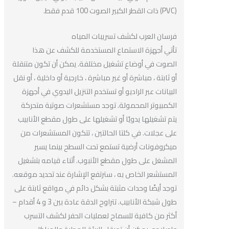
(PVC) ذات القطر الكبير الصوت 100 قدم فقط.
فرسان العرب لكشف تسريبات المياه
تأتي أجهزة الاستماع المستخدمة للكشف عن هذا
الصوت في أوضاع تشغيل مختلفة. يمكن أن تكون متنقلة
أو ثابتة ، مباشرة أو غير مباشرة ، خارجية أو داخلية ، أو نقل
البيانات عبر الراديو أو تستخدم التنزيل اليدوي في أجهزة
الكمبيوتر المحمولة. توجد مستشعرات صوتية متحركة
يتم تشغيلها يدويًا أو تشغيلها على طول مقطع الأنابيب
على عجلات. في كلتا الحالتين ، تتكون المستشعرات من
ميكروفونات أرضية تستمع تحت السطح بينما يسير
المشغل على طول مقطع الأنبوب. أثناء قيامه بتشغيل
المستشعر الخاص به ، سترتفع الإشارة عند تحديد موقعه.
توجد أيضًا وحدات مثبتة بشكل دائم في مواقع ثابتة على
طول شبكة الأنابيب. تتراوح الدقة عادة بين 3 و 4 أقدام –
أكثر من كافية للسماح لعمليات الحفر لكشف التسرب