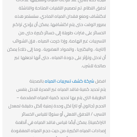
تدفق النظام. تم تصميم التقنيات المتاحة والناشئة
لاكتشاف ومنع فقدان المياه المادي. ستستمر هذه
بمرور الوقت حتى يتم اكتشافها. يمكن أن يؤدي تراكم
الخسائر على فترات طويلة إلى خسائر كبيرة حتى من
التسريبات غير الهامة. وإذا خرجت المياه ، فإن الشوائب
(التربة ، والبكتيريا ، والمواد العضوية ، وما إلى ذلك) يمكن
أن تدخل وتؤثر على جودة المياه ، حتى أنها تجعلها غير
صالحة للشرب.
افضل
شركة كشف تسريبات المياه
بالمدينة
يتم تحديد كمية فاقد المياه غير المدرة للدخل بنفس
الطريقة التي يتم بها تحديد كمية المياه المقدمة –
الحجم (جالون أو لتر) لكل وحدة زمنية (لكل دقيقة لمعدل
التسرب / التدفق الفعلي أو سنويًا لقياس الخسائر
التراكمية). يمكن أيضًا قياس فاقد المياه في أنظمة
إمدادات المياه الكبيرة من حيث حجم المياه المفقودة