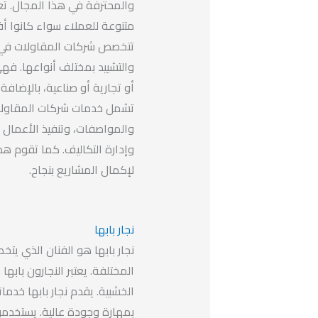
والمحترفة في هذا المجال. ت
متنوعة للعملاء سواء كانوا أفر
تتخصص شركات المقاولات في
والتشييد بمختلف أنواعها. فهي
أو تجارية أو صناعية، بالإضافة
تشمل خدمات شركات المقاولات
والمواصفات، وتنفيذ الأعمال ا
وإدارة التكاليف. كما تقوم هذه
لإكمال المشاريع بنجاح.
نجار بابها
نجار بابها هو الفنان الذي يت
المختلفة. يعتبر النجارون بابه
الخشبية. يقدم نجار بابها خد
بمهارة وجودة عالية. يستخد