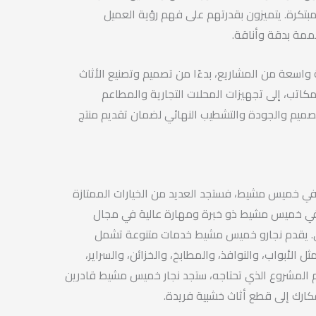
تكرة. يتميزون بقدرتهم على فهم رؤية العميل
مة بدقة وأناقة.
واسعة من المشاريع، بدءًا من تصميم وتصنيع الأثاث
مكاتب، إلى تجهيزات المحلات التجارية والمطاعم
تصميم والجودة والتشطيب النهائي لضمان تقديم منتج
في خميس مشيط، فستجد العديد من الخيارات الممتازة
رون في خميس مشيط ذو خبرة ومهارة عالية في مجال
بي. يقدم نجارو خميس مشيط خدمات متنوعة تشمل
 الأبواب، والنوافذ، والمطابخ، والخزائن، والسراير،
 المشروع الذي تحتاجه، ستجد نجار خميس مشيط قادرين
فكارك إلى قطع أثاث خشبية فريدة.