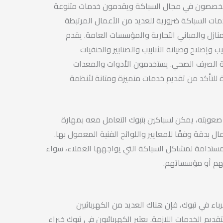
متخصصون في مجال السباكة ويقدمون خدمات متنوعة
مات السباكة ضرورية للعديد من الأعمال المرتبطة
نازل والمباني التجارية والمؤسسات العامة. يقدم
وإصلاح وصيانة الأنابيب والصنابير والحنفيات
ة الصرف الصحي. يستخدمون الأدوات والمعدات
ة للتأكد من تقديم خدمات متميزة ومتانة لأنظمة
عوبته، يمكن لسباكين بتبوك التعامل معه بمهارة
ال بدقة وفقًا للمعايير واللوائح الفنية المعمول بها.
ستدامة لمشاكل السباكة التي يواجهها العملاء، سواء
بهم أو مؤسساتهم.
اء في تبوك، فإن هناك العديد من الكهربائيين
قديم الخدمات اللازمة. يعتبر الكهربائيون في تبوك خبراء