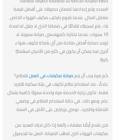
خطط الصيانة الخاصة بنا مصممة خصيصًا لنظامك
المحدد وتم إعدادها لضمان حصولك على أفضل قيمة
مقابل المال. عندما نقوم بتركيب مكيف الهواء الخاص
بك ، يتم تسجيلك تلقائيًا في ضماننا الذي لا مثيل له لمدة
10 سنوات عندما تختارنا كمهندسي صيانة سنوية. لا
توجد حماية أفضل متاحة من أي شركة تكييف هواء
أخرى لما يمكن أن يكون في كثير من الأحيان استثمارًا
كبيرًا.
كم مرة يجب أن يتم
صيانة مكيفات في العين
للنظام؟
عادةً ، عند استخدام نظام تكييف في بيئة سكنية للتبريد
فقط ، تكون زيارة الخدمة مرة واحدة سنويًا كافية بشكل
عام. ومع ذلك ، في حالة استخدام النظام في وضعي
التدفئة والتبريد ، نوصي بزيارتين على الأقل في السنة.
نحن نقدم أيضًا صفقات رائعة إذا كان لديك العديد من
مكيفات الهواء التي تتطلب الصيانة. اتصل بنا للحصول