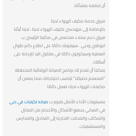
أن تحققه منشآتنا.
فريق خدمة مكيف الهواء لدينا
بالإضافة إلى مهندسي تكييف الهواء لدينا ، لدينا أيضًا
فريق دعم عملاء متخصص في مكتبنا الرئيسي ب
ابوظبي ودبي . سيبقونك دائمًا على اطلاع دائم طوال
العملية وسيكونون دائمًا في متناول اليد للإجابة على
أسئلتك.
يمكننا أن نقدم لك برنامج الصيانة الوقائية المخططة
“المصمم خصيصًا” ليناسب احتياجاتك مما يضمن أن
مكيفات الهواء لديك تعمل دائمًا
بمستويات الأداء الأمثل.نقوم ب
صيانه تكيفات في دبي
في المباني بجميع الأشكال والأحجام من المنازل
والمكاتب والمحلات التجارية إلى الفنادق والمدارس
والمستشفيات.