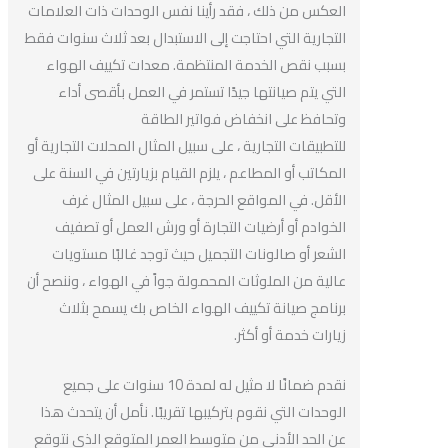
العكس من ذلك ، فقد رأينا نفس الوحدات ذات العلامات
التجارية التي احتاجت إلى الاستبدال بعد ثلاث سنوات فقط
بسبب نقص الخدمة المنتظمة. معدات تكييف الهواء
التي يتم صيانتها جيدًا تستمر في العمل بأقصى أداء
وتحافظ على انخفاض فواتير الطاقة
للتطبيقات التجارية ، على سبيل المثال المحلات التجارية أو
المكاتب أو المطاعم ، يلزم القيام بزيارتين في السنة على
الأقل. في المواقع الحرجة ، على سبيل المثال غرف
الخوادم أو أرضيات التجارة أو ورش العمل أو تصفيف
الشعر أو صالونات التجميل حيث توجد غالبًا مستويات
عالية من الملوثات المحمولة جواً في الهواء ، وننصح أن
برنامج صيانة تكييف الهواء الخاص بك يسمح بثلاث
زيارات خدمة أو أكثر.
نقدم ضمانًا لا مثيل له لمدة 10 سنوات على جميع
الوحدات التي نقوم بتركيبها تقريبًا. نأمل أن يتحدث هذا
عن الحد الأدنى من متوسط ​​العمر المتوقع الذي نتوقع