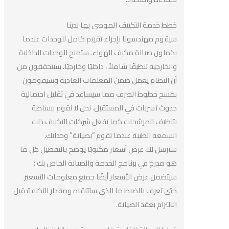
خطط خدمة التكييف الموصى بها لدينا
سيقوم مهندسونا بإجراء تقييم كامل للوحدات عندما
يكملون صيانة مكيف الهواء. ستمنح الوحدات الداخلية
والخارجية تنظيفًا شاملاً ، داخليًا وخارجيًا. سيتحققون من
أن النظام يعمل ضمن المعلمات العادية وسيقومون
بمسح خطوط الصرف مما سيساعد في تقليل احتمالية
حدوث تسربات في المستقبل. نحن لا نقوم ببساطة
بتنظيف المرشحات كما تفعل شركات التكييف ذات
السمعة الطيبة عندما تقوم “بصيانة” وحداتك.
سنرسل لك عرض أسعار مكتوبًا يوضح بالتفصيل كل ما
هو مدرج في برنامج الخدمة والصيانة الخاص بك ؛
سيتضمن عرض الأسعار أيضًا جميع معلومات التسعير
حتى تعرف بالضبط ما الذي ستتلقاه ومقدار التكلفة قبل
الالتزام بعقد الصيانة.