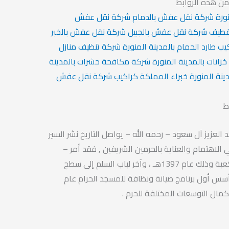
ن هذه الروابط
ورة
شركة نقل عفش بالدمام
شركة نقل عفش
قطيف
شركة نقل عفش بالجبيل
شركة نقل عفش بالخبر
ب طارد الحمام بالمدينة المنورة
شركة تنظيف منازل
انات بالمدينة المنورة
شركة مكافحة حشرات بالمدينة
نة المنورة
خبراء المملكة
كراكيب
شركة نقل عفش
ط
 العزيز آل سعود – رحمه الله – يواصل التاريخ نشر السير
الاهتمام والعناية بالحرمين الشريفين , فقد أمر –
رحمه الله – بصنع باب جديد للكعبة وذلك عام 1397هـ ، وآخر لباب السلم إلى سطح
سس أول برنامج صيانة ونظافة للمسجد الحرام عام