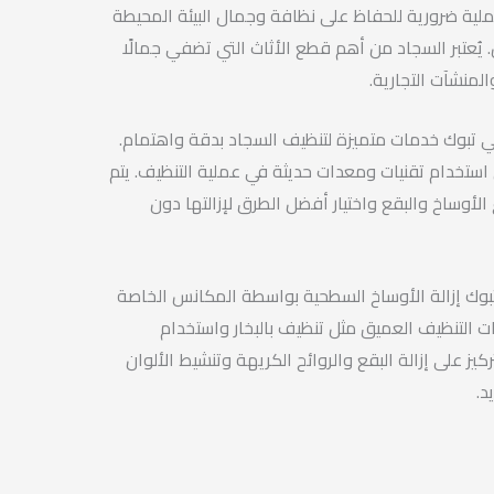
ية ضرورية للحفاظ على نظافة وجمال البيئة المحيطة
ُعتبر السجاد من أهم قطع الأثاث التي تضفي جمالًا
المنشآت التجارية.
 تبوك خدمات متميزة لتنظيف السجاد بدقة واهتمام.
ستخدام تقنيات ومعدات حديثة في عملية التنظيف. يتم
لأوساخ والبقع واختيار أفضل الطرق لإزالتها دون
وك إزالة الأوساخ السطحية بواسطة المكانس الخاصة
ت التنظيف العميق مثل تنظيف بالبخار واستخدام
ركيز على إزالة البقع والروائح الكريهة وتنشيط الألوان
د.