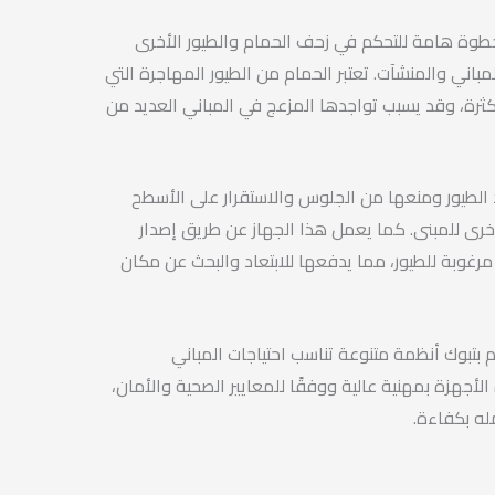
خطوة هامة للتحكم في زحف الحمام والطيور الأخرى
اني والمنشآت. تعتبر الحمام من الطيور المهاجرة التي
ثرة، وقد يسبب تواجدها المزعج في المباني العديد من
د الطيور ومنعها من الجلوس والاستقرار على الأسطح
أخرى للمبنى. كما يعمل هذا الجهاز عن طريق إصدار
مرغوبة للطيور، مما يدفعها للابتعاد والبحث عن مكان
 بتبوك أنظمة متنوعة تناسب احتياجات المباني
لأجهزة بمهنية عالية ووفقًا للمعايير الصحية والأمان،
له بكفاءة.