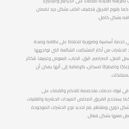
 بطريقة صحيحة للقضاء على الجراثيم والبكتيريا
 كما يقوم الفريق بتجفيف الكنب بشكل جيد لضمان
فه بشكل كامل.
 خدمة أساسية وضرورية للحفاظ على نظافة وصحة
عد الحشرات من أكثر المشكلات الشائعة التي تواجهها
النمل، الصراصير، البق، الذباب، البعوض وغيرها. تتكاثر
جًا واضطرابًا للسكان، بالإضافة إلى أنها يمكن أن
لممتلكات.
ي تبوك خدمات متخصصة للتحكم والقضاء على
ما يستخدم الفريق المختص المبيدات الحشرية والتقنيات
شكل دوري ومنتظم. يتم تحديد نوع الحشرات الموجودة
عامل معها بشكل فعال.