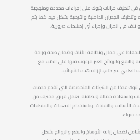
ي تنظيف خزانات بتبوك على إجراءات محددة ومنهجية
 وتنظيف الجدران الداخلية والأرضية بشكل جيد. كما يتم
 تلف في الخزان وإجراء أي إصلاحات ضرورية.
ًا للحفاظ على جمال ونظافة الأثاث وضمان صحة وراحة
ربة والبقع والروائح الغير مرغوب فيها على الكنب مع
 العادي غير كافٍ لإزالة هذه الشوائب.
تبوك عددًا من الشركات المتخصصة التي تقدم خدمات
نب واستعادة جماله ونظافته. يعمل فريق محترف من
دث الأساليب والتقنيات، وباستخدام المعدات والمنظفات
حد سواء.
امل لضمان إزالة الأوساخ والبقع والروائح بشكل