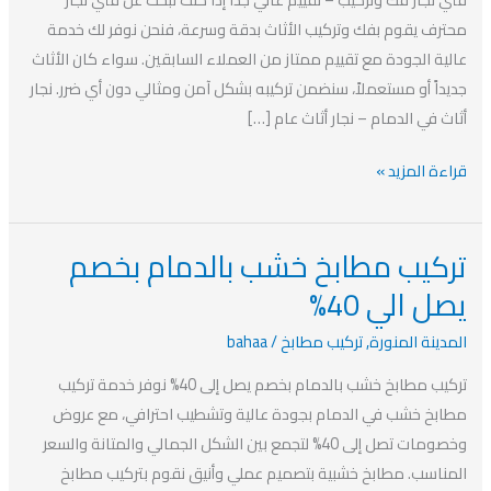
والمستعمل
محترف يقوم بفك وتركيب الأثاث بدقة وسرعة، فنحن نوفر لك خدمة
بخصم
عالية الجودة مع تقييم ممتاز من العملاء السابقين. سواء كان الأثاث
يصل
جديداً أو مستعملاً، سنضمن تركيبه بشكل آمن ومثالي دون أي ضرر. نجار
الي
أثاث في الدمام – نجار أثاث عام […]
40%
قراءة المزيد »
تركيب مطابخ خشب بالدمام بخصم
تركيب
مطابخ
يصل الي 40%
خشب
المدينة المنورة
,
تركيب مطابخ
/
bahaa
بالدمام
بخصم
تركيب مطابخ خشب بالدمام بخصم يصل إلى 40% نوفر خدمة تركيب
يصل
مطابخ خشب في الدمام بجودة عالية وتشطيب احترافي، مع عروض
الي
وخصومات تصل إلى 40% لتجمع بين الشكل الجمالي والمتانة والسعر
40%
المناسب. مطابخ خشبية بتصميم عملي وأنيق نقوم بتركيب مطابخ