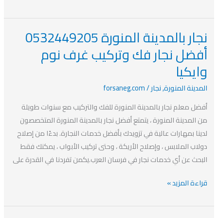
نجار بالمدينة المنورة 0532449205
نجار
بالمدينة
أفضل نجار فك وتركيب غرف نوم
المنورة
وايكيا
0532449205
أفضل
المدينة المنورة
,
نجار
/
forsaneg.com
نجار
أفضل معلم نجار بالمدينة المنورة للفك والتركيب مع سنوات طويلة
فك
من المدينة المنورة ، يتمتع أفضل نجار بالمدينة المنورة المتخصصون
وتركيب
لدينا بمهارات عالية في تزويدك بأفضل خدمات النجارة. بدءًا من إصلاح
غرف
دولاب الملابس ، وإصلاح الأريكة ، وحتى تركيب الأبواب ، يمكنك فقط
نوم
البحث عن أي خدمات نجار في فرسان العرب.يكمن تفردنا في القدرة على
وايكيا
قراءة المزيد »