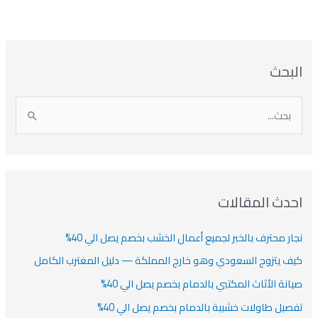
ا
ت
ا
ا
البحث
ل
ل
ل
ص
أ
ن
أ
ت
ر
ي
ر
ص
ا
ن
ف
ش
ش
ل
ي
ي
ي
ا
ب
ف
ت
ف
ف
ح
ا
ث
احدث المقالات
ت
ع
نجار محترف بالخبر لجميع أعمال الخشب بخصم يصل الي 40%
ن
:
كيف يتزوج السعودي وهو خارج المملكة — دليل المغترب الكامل
صيانة الأثاث المكتبي بالدمام بخصم يصل الي 40%
تفصيل طاولات خشبية بالدمام بخصم يصل الي 40%