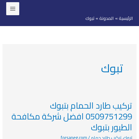
خطي
لى
الرئيسية
المدونة
تبوك
لمحتوى
تبوك
تركيب طارد الحمام بتبوك
تركيب
طارد
0509751299 افضل شركة مكافحة
الحمام
الطيور بتبوك
بتبوك
0509751299
تبوك
,
تركيب طارد حمام
/
forsaneg.com