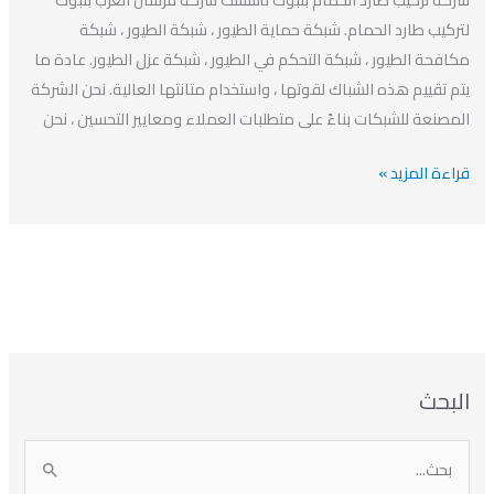
شركة
لتركيب طارد الحمام. شبكة حماية الطيور ، شبكة الطيور ، شبكة
مكافحة
مكافحة الطيور ، شبكة التحكم في الطيور ، شبكة عزل الطيور. عادة ما
الطيور
يتم تقييم هذه الشباك لقوتها ، واستخدام متانتها العالية. نحن الشركة
بتبوك
المصنعة للشبكات بناءً على متطلبات العملاء ومعايير التحسين ، نحن
قراءة المزيد »
ا
ت
ا
ا
البحث
ل
ل
ل
ص
أ
ن
أ
ت
ر
ي
ر
ص
ا