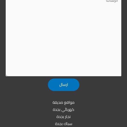
مواقع صديقة
كهربائي بجدة
نجار بجدة
سباك بجدة