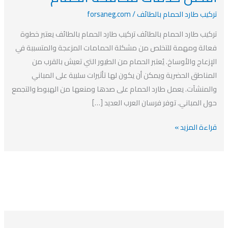
الحمام
تركيب طارد الحمام بالطائف
/
forsaneg.com
بالطائف
2023
تركيب طارد الحمام بالطائف تركيب طارد الحمام بالطائف يعتبر خطوة
أفضل
فعالة ومهمة للتخلص من مشكلة الحمامات المزعجة والمتسببة في
خدمات
الإزعاج والأوساخ. يُعتبر الحمام من الطيور التي تعيش بالقرب من
مكافحة
المناطق الحضرية ويمكن أن يكون لها تأثيرات سلبية على المباني
الحمام
والمنشآت. يعمل طارد الحمام على صدها ومنعها من الهبوط والتجمع
حول المباني. توفر فرسان العرب العديد […]
قراءة المزيد »
ا
ت
ا
ا