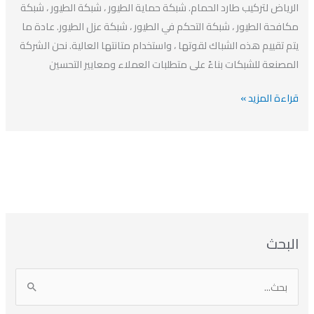
20%
الرياض لتركيب طارد الحمام. شبكة حماية الطيور ، شبكة الطيور ، شبكة
افضل
مكافحة الطيور ، شبكة التحكم في الطيور ، شبكة عزل الطيور. عادة ما
شركة
يتم تقييم هذه الشباك لقوتها ، واستخدام متانتها العالية. نحن الشركة
مكافحة
المصنعة للشبكات بناءً على متطلبات العملاء ومعايير التحسين
الطيور
قراءة المزيد »
ا
ت
ا
ا
البحث
ل
ل
ل
ص
أ
ن
أ
ت
ر
ي
ر
ص
ا
ن
ف
ش
ش
ل