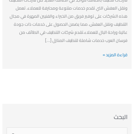
التنظيف
ونقل العفش التي تقدم خدمات متنوعة ومحترفة للعملاء. تعمل
ونقل
هذه الشركات على توفير فريق من الخبراء والفنيين المهرة في مجال
عفش
التنظيف ونقل العفش، مما يضمن الحصول على خدمات ذات جودة
بالطائف
عالية وراحة البال للعملاء.تقدم شركات التنظيف في الطائف من
فرسان العرب خدمات شاملة لتنظيف المنازل […]
قراءة المزيد »
ا
ت
ا
ا
البحث
ل
ل
ل
ص
أ
ن
أ
ت
ر
ي
ر
ص