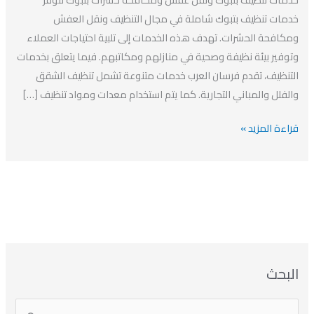
ومكافحة
خدمات تنظيف بتبوك شاملة في مجال التنظيف ونقل العفش
حشرات
ومكافحة الحشرات. تهدف هذه الخدمات إلى تلبية احتياجات العملاء
بتبوك
وتوفير بيئة نظيفة وصحية في منازلهم ومكاتبهم. فيما يتعلق بخدمات
التنظيف، تقدم فرسان العرب خدمات متنوعة تشمل تنظيف الشقق
والفلل والمباني التجارية. كما يتم استخدام معدات ومواد تنظيف […]
قراءة المزيد »
ا
ت
ا
ا
البحث
ل
ل
ل
ص
أ
ن
أ
ت
ر
ي
ر
ص