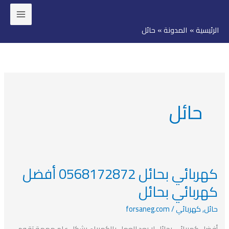
خطي
لى
الرئيسية
المدونة
حائل
لمحتوى
حائل
كهربائي بحائل 0568172872 أفضل
كهربائي
بحائل
كهربائي بحائل
0568172872
حائل
,
كهربائي
/
forsaneg.com
أفضل
كهربائي
أفضل كهربائي بحائل لا يعد العمل بالكهرباء بشكل عام مهمة تقوم