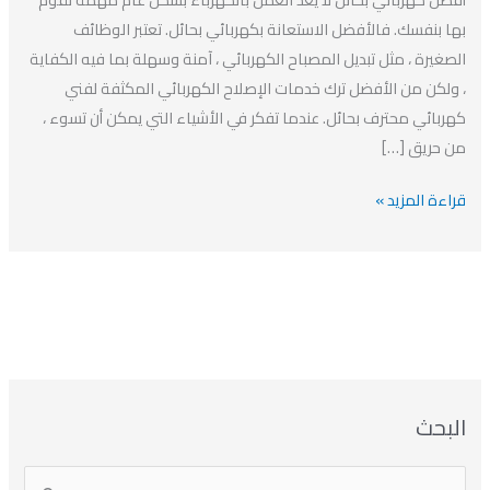
بحائل
بها بنفسك. فالأفضل الاستعانة بكهربائي بحائل. تعتبر الوظائف
الصغيرة ، مثل تبديل المصباح الكهربائي ، آمنة وسهلة بما فيه الكفاية
، ولكن من الأفضل ترك خدمات الإصلاح الكهربائي المكثفة لفني
كهربائي محترف بحائل. عندما تفكر في الأشياء التي يمكن أن تسوء ،
من حريق […]
قراءة المزيد »
ا
ت
ا
ا
البحث
ل
ل
ل
ص
أ
ن
أ
ت
ر
ي
ر
ص