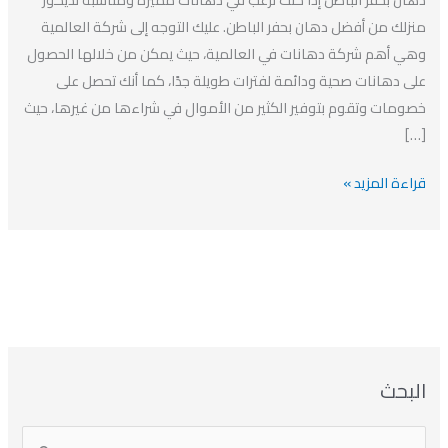
معلم
منزلك من أفضل دهان بحفر الباطن. عليك التوجه إلى شركة العالمية
دهان
وهي أهم شركة دهانات في العالمية، حيث يمكن من خلالها الحصول
في
على دهانات صحية ودائمة لفترات طويلة جدًا، كما أنك تحصل على
حفر
خصومات وتقوم بتوفير الكثير من الأموال في شراءها من غيرها، حيث
الباطن
[…]
قراءة المزيد »
ا
ت
ا
ا
البحث
ل
ل
ل
ص
أ
ن
أ
ت
ر
ي
ر
ص