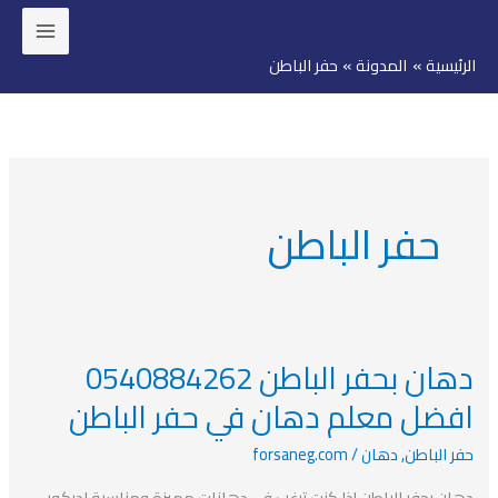
خطي
لى
الرئيسية
المدونة
حفر الباطن
لمحتوى
حفر الباطن
دهان بحفر الباطن 0540884262
دهان
بحفر
افضل معلم دهان في حفر الباطن
الباطن
حفر الباطن
,
دهان
/
forsaneg.com
0540884262
افضل
دهان بحفر الباطن إذا كنت ترغب في دهانات مميزة ومناسبة لديكور