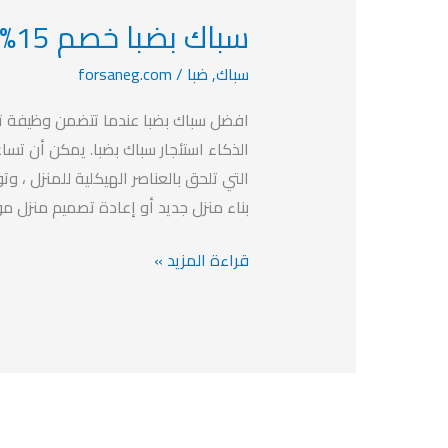
سباك بضبا خصم 15% افضل سباك بضبا
سباك
بضبا
سباك
,
ضبا
/
forsaneg.com
خصم
15%
افضل سباك بضبا عندما تتضمن وظيفة تحس
افضل
الذكاء استئجار سباك بضبا. يمكن أن تساع
سباك
التي تلحق بالعناصر الهيكلية للمنزل ، و
بضبا
بناء منزل جديد أو إعادة تصميم منزل مو
قراءة المزيد »