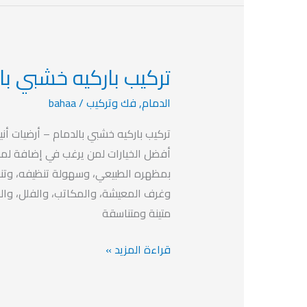
تركيب باركيه خشبي بال
تركيب
باركيه
الدمام
,
فك وتركيب
/
bahaa
خشبي
بالدمام
تركيب باركيه خشبي بالدمام – أرضيات أني
بخصم
أفضل الخيارات لمن يرغب في إضافة لمسة 
يصل
بمظهره الطبيعي، وسهولة تنظيفه، وتنوع
الي
وغرف المعيشة، والمكاتب، والفلل، وال
40%
متينة ومتناسقة
قراءة المزيد »