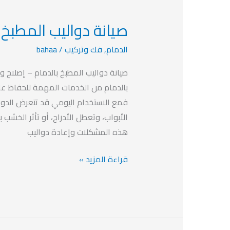
صيانة دواليب المطبخ ب
صيانة
دواليب
الدمام
,
فك وتركيب
/
bahaa
المطبخ
بالدمام
صيانة دواليب المطبخ بالدمام – إصلاح وت
بخصم
بالدمام من الخدمات المهمة للحفاظ عل
يصل
فمع الاستخدام اليومي قد تتعرض الدو
الي
الأبواب، وتعطل الأدراج، أو تأثر الخشب 
40%
هذه المشكلات وإعادة دواليب
قراءة المزيد »