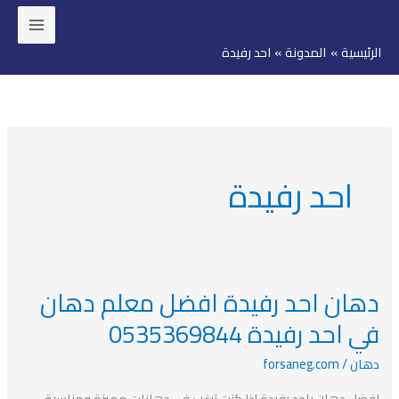
خطي
لى
الرئيسية
المدونة
احد رفيدة
لمحتوى
احد رفيدة
دهان احد رفيدة افضل معلم دهان
دهان
احد
في احد رفيدة 0535369844
رفيدة
دهان
/
forsaneg.com
افضل
معلم
افضل دهان باحد رفيدة إذا كنت ترغب في دهانات مميزة ومناسبة