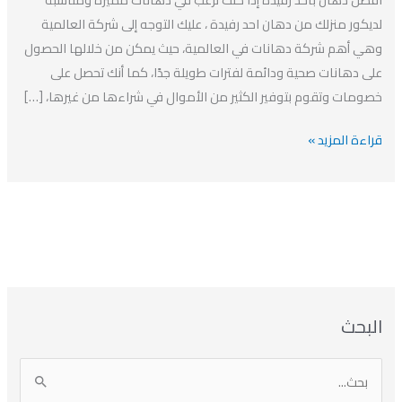
دهان
لديكور منزلك من دهان احد رفيدة ، عليك التوجه إلى شركة العالمية
في
وهي أهم شركة دهانات في العالمية، حيث يمكن من خلالها الحصول
احد
على دهانات صحية ودائمة لفترات طويلة جدًا، كما أنك تحصل على
رفيدة
خصومات وتقوم بتوفير الكثير من الأموال في شراءها من غيرها، […]
0535369844
قراءة المزيد »
ا
ت
ا
ا
البحث
ل
ل
ل
ص
أ
ن
أ
ت
ر
ي
ر
ص
ا