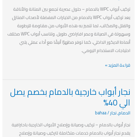
بخصم
تركيب أبواب WPC بالدمام – حلول عصرية تجمع بين المتانة والأناقة
يصل
يعد تركيب أبواب WPC بالدمام من الخيارات المفضلة لأصحاب المنازل
الي
والفلل والمكاتب، لما تتميز به هذه الأبواب من مقاومة للرطوبة
40%
وسهولة في الصيانة وعمر افتراضي طويل. وتناسب أبواب WPC مختلف
أنماط الديكور الداخلي، كما توفر مظهرًا أنيقًا مع أداء عملي يلبي
احتياجات الاستخدام اليومي.
قراءة المزيد »
نجار أبواب خارجية بالدمام بخصم يصل
نجار
أبواب
الي 40%
خارجية
الدمام
,
نجار
/
bahaa
بالدمام
بخصم
نجار أبواب بالدمام – تركيب وصيانة وإصلاح الأبواب الخارجية باحترافية
يصل
يقدم نجار أبواب بالدمام خدمات متكاملة لتركيب وصيانة وإصلاح