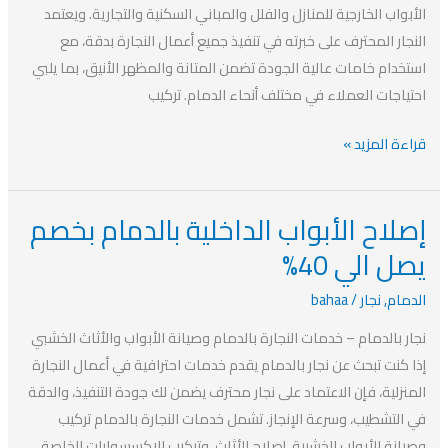
الي
الأبواب الخارجية للمنازل والفلل والمباني السكنية والتجارية. ويعتمد
40%
النجار المحترف على خبرته في تنفيذ جميع أعمال النجارة بدقة، مع
استخدام خامات عالية الجودة تضمن المتانة والمظهر الأنيق، بما يلبي
احتياجات العملاء في مختلف أنحاء الدمام. تركيب
قراءة المزيد »
إصلاح الأبواب الداخلية بالدمام بخصم
إصلاح
الأبواب
يصل الي 40%
الداخلية
الدمام
,
نجار
/
bahaa
بالدمام
بخصم
نجار بالدمام – خدمات النجارة بالدمام وصيانة الأبواب والأثاث الخشبي
يصل
إذا كنت تبحث عن نجار بالدمام يقدم خدمات احترافية في أعمال النجارة
الي
المنزلية، فإن الاعتماد على نجار محترف يضمن لك جودة التنفيذ، والدقة
40%
في التشطيب، وسرعة الإنجاز. تشمل خدمات النجارة بالدمام تركيب
وصيانة الأبواب الخشبية، إصلاح الأثاث، وتركيب الإكسسوارات الخاصة