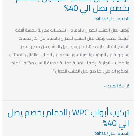
بديل
بخصم يصل الي 40%
الخشب
الدمام
,
نجار
/
bahaa
للجدران
بالدمام
تركيب بديل الخشب للجدران بالدمام – تشطيبات عصرية بلمسة أنيقة
بخصم
أصبحت خدمة تركيب بديل الخشب للجدران بالدمام من أكثر خدمات
يصل
التشطيبات الداخلية طلبًا، لما يوفره بديل الخشب من مظهر فاخر
الي
وسهولة في التركيب والصيانة. ويستخدم في المنازل والفلل والمكاتب
40%
والمحلات التجارية لإضفاء لمسة جمالية عصرية تناسب مختلف أنماط
الديكور الداخلي. ما هو بديل الخشب للجدران؟
قراءة المزيد »
تركيب أبواب WPC بالدمام بخصم يصل
تركيب
أبواب
الي 40%
WPC
الدمام
,
نجار
/
bahaa
بالدمام