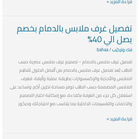
قراءة المزيد »
تفصيل غرف ملابس بالدمام بخصم
تفصيل
غرف
يصل الي 40%
ملابس
فك وتركيب
/
bahaa
بالدمام
بخصم
تفصيل غرف ملابس بالدمام – تصميم غرف ملابس عصرية حسب
يصل
الطلب يُعد تفصيل غرف ملابس بالدمام من أفضل الحلول لتنظيم
الي
الملابس والأحذية والإكسسوارات بطريقة عملية وأنيقة. فغرف
40%
الملابس المصممة حسب الطلب توفر مساحة تخزين أكبر، وتساعد على
استغلال كل جزء من الغرفة بكفاءة، مع إمكانية اختيار التصميم
والخامات والتقسيمات الداخلية بما يتناسب مع احتياجاتك وديكور
قراءة المزيد »