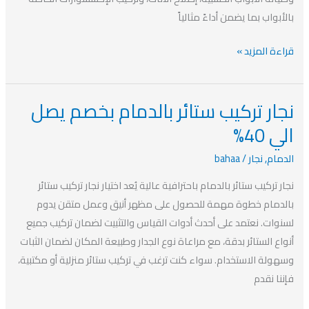
بالأبواب بما يضمن أداءً مثالياً
قراءة المزيد »
نجار تركيب ستائر بالدمام بخصم يصل
نجار
تركيب
الي 40%
ستائر
الدمام
,
نجار
/
bahaa
بالدمام
بخصم
نجار تركيب ستائر بالدمام باحترافية عالية يُعد اختيار نجار تركيب ستائر
يصل
بالدمام خطوة مهمة للحصول على مظهر أنيق وعمل متقن يدوم
الي
لسنوات. نعتمد على أحدث أدوات القياس والتثبيت لضمان تركيب جميع
40%
أنواع الستائر بدقة، مع مراعاة نوع الجدار وطبيعة المكان لضمان الثبات
وسهولة الاستخدام. سواء كنت ترغب في تركيب ستائر منزلية أو مكتبية،
فإننا نقدم