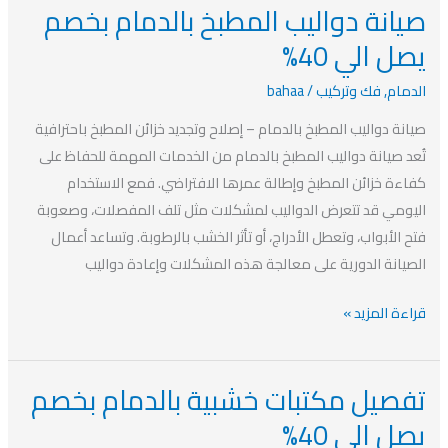
صيانة دواليب المطبخ بالدمام بخصم
صيانة
دواليب
يصل الي 40%
المطبخ
الدمام
,
فك وتركيب
/
bahaa
بالدمام
بخصم
صيانة دواليب المطبخ بالدمام – إصلاح وتجديد خزائن المطبخ باحترافية
يصل
تُعد صيانة دواليب المطبخ بالدمام من الخدمات المهمة للحفاظ على
الي
كفاءة خزائن المطبخ وإطالة عمرها الافتراضي. فمع الاستخدام
40%
اليومي قد تتعرض الدواليب لمشكلات مثل تلف المفصلات، وصعوبة
فتح الأبواب، وتعطل الأدراج، أو تأثر الخشب بالرطوبة. وتساعد أعمال
الصيانة الدورية على معالجة هذه المشكلات وإعادة دواليب
قراءة المزيد »
تفصيل مكتبات خشبية بالدمام بخصم
تفصيل
مكتبات
يصل الي 40%