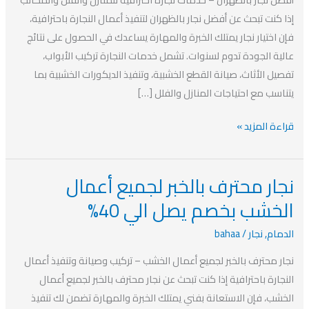
الي
إذا كنت تبحث عن أفضل نجار بالظهران لتنفيذ أعمال النجارة باحترافية،
40%
فإن اختيار نجار يمتلك الخبرة والمهارة يساعدك في الحصول على نتائج
عالية الجودة تدوم لسنوات. تشمل خدمات النجارة تركيب الأبواب،
تفصيل الأثاث، صيانة القطع الخشبية، وتنفيذ الديكورات الخشبية بما
يتناسب مع احتياجات المنازل والفلل […]
قراءة المزيد »
نجار محترف بالخبر لجميع أعمال
نجار
محترف
الخشب بخصم يصل الي 40%
بالخبر
الدمام
,
نجار
/
bahaa
لجميع
أعمال
نجار محترف بالخبر لجميع أعمال الخشب – تركيب وصيانة وتنفيذ أعمال
الخشب
النجارة باحترافية إذا كنت تبحث عن نجار محترف بالخبر لجميع أعمال
بخصم
الخشب، فإن الاستعانة بفني يمتلك الخبرة والمهارة تضمن لك تنفيذ