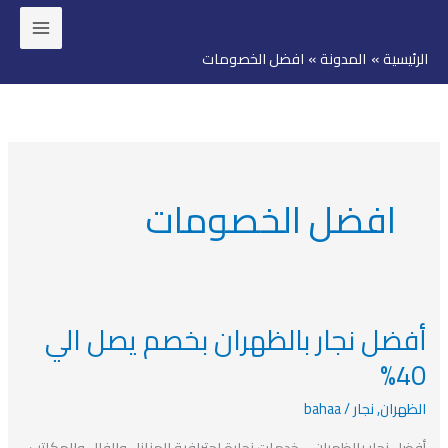
خطي
لى
الرئيسية
المدونة
افضل الخصومات
لمحتوى
افضل الخصومات
أفضل نجار بالظهران بخصم يصل الي
أفضل
نجار
40%
بالظهران
الظهران
,
نجار
/
bahaa
بخصم
يصل
أفضل نجار بالظهران – خدمات نجارة احترافية للمنازل والفلل والمكاتب