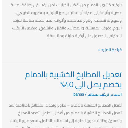
يصل
باركيه خشبي بالدمام من أفضل الخيارات لمن يرغب في إضافة لمسة
الي
عصرية وأنيقة إلى منزله أو مكتبه. يتميز الباركيه بمظهره الطبيعي،
40%
وسهولة تنظيفه، وتنوع تصاميمه وألوانه، مما يجعله مناسبًا لغرف
النوم، وغرف المعيشة، والمكاتب، والفلل، والشقق. ويضمن التركيب
الاحترافي الحصول على أرضية متينة ومتناسقة
قراءة المزيد »
تعديل المطابخ الخشبية بالدمام
تعديل
المطابخ
بخصم يصل الي 40%
الخشبية
الدمام
,
تركيب مطابخ
/
bahaa
بالدمام
بخصم
تعديل المطابخ الخشبية بالدمام – تطوير وتجديد المطابخ باحترافية يُعد
يصل
تعديل المطابخ الخشبية بالدمام من أفضل الحلول لتجديد المطبخ
الي
وتحسين وظائفه دون الحاجة إلى استبداله بالكامل. فمع مرور الوقت
40%