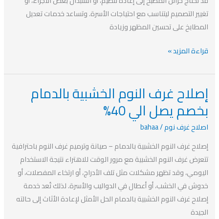
قد تحتاج خزائن المطبخ إلى إعادة تنظيم، أو استبدال بعض الأجزاء، أو
تغيير التصميم ليتناسب مع احتياجات الأسرة. وتساعد خدمات تعديل
المطابخ على تحسين المظهر وزيادة
قراءة المزيد »
إصلاح غرف النوم الخشبية بالدمام
إصلاح
غرف
بخصم يصل الي 40%
النوم
اصلاح غرف نوم
/
bahaa
الخشبية
بالدمام
إصلاح غرف النوم الخشبية بالدمام – صيانة وترميم غرف النوم باحترافية
بخصم
تتعرض غرف النوم الخشبية مع مرور الوقت للاهتراء نتيجة الاستخدام
يصل
اليومي، وقد تظهر مشكلات مثل تلف الأدراج، أو ارتخاء المفصلات، أو
الي
خدوش في الخشب، أو أعطال في الدواليب والأسرة. لذلك تُعد خدمة
40%
إصلاح غرف النوم الخشبية بالدمام الحل الأمثل لإعادة الأثاث إلى حالته
الجيدة