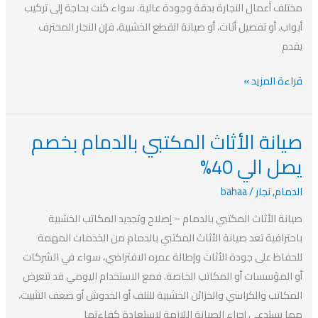
يصل
مختلف أعمال النجارة بدقة وجودة عالية. سواء كنت بحاجة إلى تركيب
الي
أبواب، أو تفصيل أثاث، أو صيانة القطع الخشبية، فإن النجار المحترف
40%
يقدم
قراءة المزيد »
صيانة الأثاث المكتبي بالدمام بخصم
صيانة
الأثاث
يصل الي 40%
المكتبي
الدمام
,
نجار
/
bahaa
بالدمام
بخصم
صيانة الأثاث المكتبي بالدمام – إصلاح وتجديد المكاتب الخشبية
يصل
باحترافية تعد صيانة الأثاث المكتبي بالدمام من الخدمات المهمة
الي
للحفاظ على جودة الأثاث وإطالة عمره الافتراضي، سواء في الشركات
40%
أو المؤسسات أو المكاتب الخاصة. فمع الاستخدام اليومي قد تتعرض
المكاتب والكراسي والخزائن الخشبية للتلف أو الخدوش أو ضعف التثبيت،
مما يستدعي إجراء الصيانة اللازمة لاستعادة كفاءتها