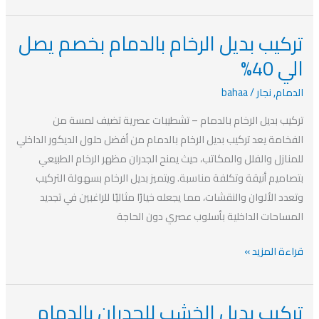
تركيب بديل الرخام بالدمام بخصم يصل
تركيب
بديل
الي 40%
الرخام
الدمام
,
نجار
/
bahaa
بالدمام
بخصم
تركيب بديل الرخام بالدمام – تشطيبات عصرية تضيف لمسة من
يصل
الفخامة يعد تركيب بديل الرخام بالدمام من أفضل حلول الديكور الداخلي
الي
للمنازل والفلل والمكاتب، حيث يمنح الجدران مظهر الرخام الطبيعي
40%
بتصاميم أنيقة وتكلفة مناسبة. ويتميز بديل الرخام بسهولة التركيب
وتعدد الألوان والنقشات، مما يجعله خيارًا مثاليًا للراغبين في تجديد
المساحات الداخلية بأسلوب عصري دون الحاجة
قراءة المزيد »
تركيب بديل الخشب للجدران بالدمام
تركيب