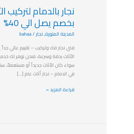
نجار بالدمام لتركيب ا
نجار
بالدمام
بخصم يصل الي 40%
لتركيب
المدينة المنورة
,
نجار
/
bahaa
الأثاث
الجديد
فني نجار فك وتركيب – تقييم عالي جداً
والمستعمل
الأثاث بدقة وسرعة، فنحن نوفر لك خدمة 
بخصم
سواء كان الأثاث جديداً أو مستعملاً، س
يصل
في الدمام – نجار أثاث عام […]
الي
40%
قراءة المزيد »