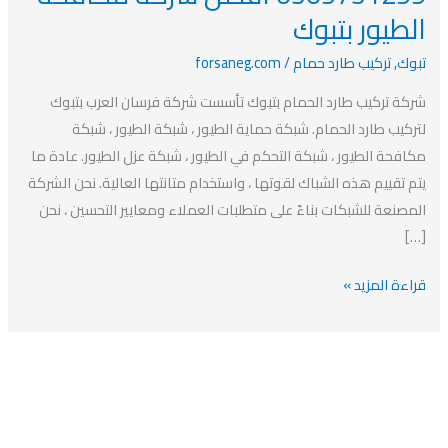
الحمام
الطيور بتبوك
بتبوك
0509751299
تبوك
,
تركيب طارد حمام
/
forsaneg.com
افضل
شركة تركيب طارد الحمام بتبوك تأسست شركة فرسان العرب بتبوك
شركة
لتركيب طارد الحمام. شبكة حماية الطيور ، شبكة الطيور ، شبكة
مكافحة
مكافحة الطيور ، شبكة التحكم في الطيور ، شبكة عزل الطيور. عادة ما
الطيور
يتم تقييم هذه الشباك لقوتها ، واستخدام متانتها العالية. نحن الشركة
بتبوك
المصنعة للشبكات بناءً على متطلبات العملاء ومعايير التحسين ، نحن
[…]
قراءة المزيد »