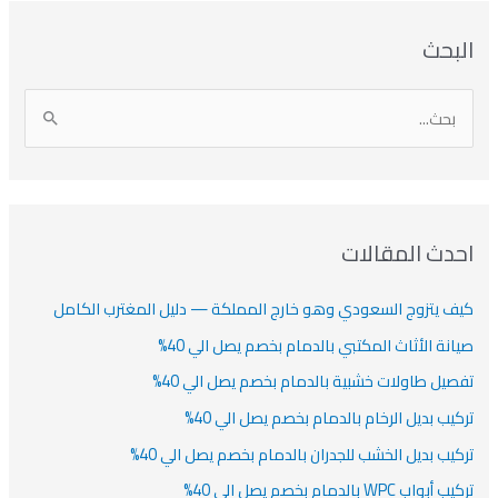
ا
ت
ا
ا
البحث
ل
ل
ل
ص
أ
ن
أ
ت
ر
ي
ر
ص
ا
ن
ف
ش
ش
ل
ي
ي
ي
ا
ب
ف
ت
ف
ف
ح
ا
ث
احدث المقالات
ت
ع
كيف يتزوج السعودي وهو خارج المملكة — دليل المغترب الكامل
ن
:
صيانة الأثاث المكتبي بالدمام بخصم يصل الي 40%
تفصيل طاولات خشبية بالدمام بخصم يصل الي 40%
تركيب بديل الرخام بالدمام بخصم يصل الي 40%
تركيب بديل الخشب للجدران بالدمام بخصم يصل الي 40%
تركيب أبواب WPC بالدمام بخصم يصل الي 40%