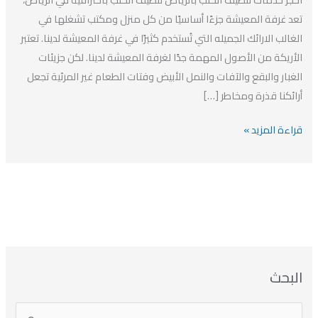
افضل
تعد غرفة المعيشة جزءًا أساسيًا من كل منزل ومكتب تشغلها في
شركة
الغالب الارائك الجميله التي تُستخدم كثيرًا في غرفة المعيشة لدينا. تعتبر
تنظيف
الأريكة من الأصول المهمة جدًا لغرفة المعيشة لدينا. لكن جزيئات
ارائك
الغبار والبقع والآفات والنمل الأبيض وفتات الطعام غير المرئية تجعل
بالرياض
أرائكنا قذرة ومخاطر […]
قراءة المزيد »
ا
ت
ا
ا
البحث
ل
ل
ل
ص
أ
ن
أ
ت
ر
ي
ر
ص