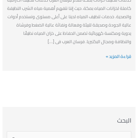
افضل
كاملة لخزانات المياه بمكة، حيث إننا نتفهم أهمية مياه الشرب النظيفة
شركة
والصحية. خدمات تنظيف المياه لدينا على أعلى مستوى ونستخدم أدوات
تنظيف
عالية الجودة وصديقة للبيئة وفعالة ونفاثة عالية الضغط وفرشاة
خزانات
يدوية ومكنسة كهربائية تضمن الحفاظ على خزان المياه نظيفًا
بمكة
والنظافة ومجال البكتيريا. فرسان العرب فى […]
قراءة المزيد »
ا
ت
ا
ا
البحث
ل
ل
ل
ص
أ
ن
أ
ت
ر
ي
ر
ص