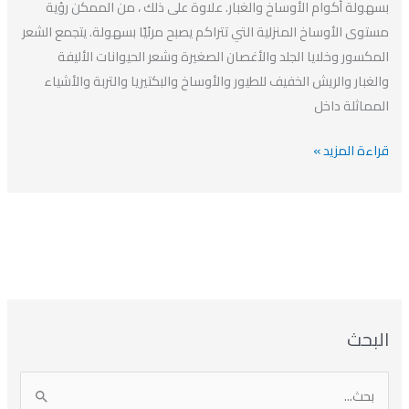
بسهولة أكوام الأوساخ والغبار. علاوة على ذلك ، من الممكن رؤية
مستوى الأوساخ المنزلية التي تتراكم يصبح مرئيًا بسهولة. يتجمع الشعر
المكسور وخلايا الجلد والأغصان الصغيرة وشعر الحيوانات الأليفة
والغبار والريش الخفيف للطيور والأوساخ والبكتيريا والتربة والأشياء
المماثلة داخل
قراءة المزيد »
ا
ت
ا
ا
البحث
ل
ل
ل
ص
أ
ن
أ
ت
ر
ي
ر
ص
ا