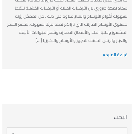
افضل
سجاد بمكة ضروري لان الأرضيات الصلبة أو الأرضيات الخشبية تلتقط
شركة
بسهولة أكوام الأوساخ والغبار. علاوة على ذلك ، من الممكن رؤية
تنظيف
مستوى الأوساخ المنزلية التي تتراكم يصبح مرئيًا بسهولة. يتجمع الشعر
سجاد
المكسور وخلايا الجلد والأغصان الصغيرة وشعر الحيوانات الأليفة
بمكة
والغبار والريش الخفيف للطيور والأوساخ والبكتيريا […]
قراءة المزيد »
ا
ت
ا
ا
البحث
ل
ل
ل
ص
أ
ن
أ
ت
ر
ي
ر
ص