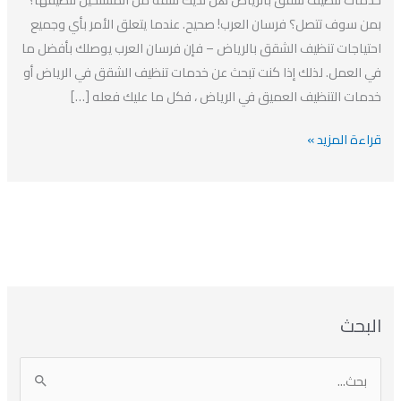
افضل
بمن سوف تتصل؟ فرسان العرب! صحيح. عندما يتعلق الأمر بأي وجميع
شركة
احتياجات تنظيف الشقق بالرياض – فإن فرسان العرب يوصلك بأفضل ما
تنظيف
في العمل. لذلك إذا كنت تبحث عن خدمات تنظيف الشقق في الرياض أو
في
خدمات التنظيف العميق في الرياض ، فكل ما عليك فعله […]
الرياض
قراءة المزيد »
ا
ت
ا
ا
البحث
ل
ل
ل
ص
أ
ن
أ
ت
ر
ي
ر
ص
ا