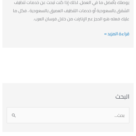
يوصلك بأفضل ما في العمل. لذلك إذا كنت تبحث عن خدمات تنظيف
الشقق بالسعودية أو خدمات التنظيف العميق بالسعودية ، فكل ما
عليك فعله هو الحجز عبر الإنترنت من خلال فرسان العرب.
قراءة المزيد »
ا
ت
ا
ا
البحث
ل
ل
ل
ص
أ
ن
أ
ت
ر
ي
ر
ص
ا
ن
ف
ش
ش
ل
ي
ي
ي
ا
ب