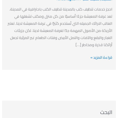
20%
احجز خدمات تنظيف كنب بالمدينة تنظيف الكنب باحترافية في المدينة،
افضل
تعد غرفة المعيشة جزءًا أساسيًا من كل منزل ومكتب تشغلها في
شركة
الغالب الارائك الجميله التي تُستخدم كثيرًا في غرفة المعيشة لدينا. تعتبر
تنظيف
الأريكة من الأصول المهمة جدًا لغرفة المعيشة لدينا. لكن جزيئات
كنب
الغبار والبقع والآفات والنمل الأبيض وفتات الطعام غير المرئية تجعل
بالمدينة
أرائكنا قذرة ومخاطر […]
قراءة المزيد »
ا
ت
ا
ا
البحث
ل
ل
ل
ص