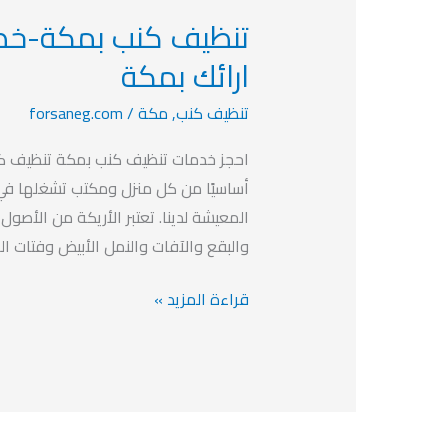
تنظيف
كنب
ارائك بمكة
بمكة-
تنظيف كنب
,
مكة
/
forsaneg.com
خصم
20%
احجز خدمات تنظيف كنب بمكة تنظيف كنب
افضل
أساسيًا من كل منزل ومكتب تشغلها في ال
شركة
المعيشة لدينا. تعتبر الأريكة من الأصول 
تنظيف
والبقع والآفات والنمل الأبيض وفتات الط
ارائك
بمكة
قراءة المزيد »