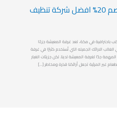
تنظيف كنب بمكة-خصم 20% افضل شركة تنظيف
 باحترافية في مكة، تعد غرفة المعيشة جزءًا
غالب الارائك الجميله التي تُستخدم كثيرًا في غرفة
المهمة جدًا لغرفة المعيشة لدينا. لكن جزيئات الغبار
عام غير المرئية تجعل أرائكنا قذرة ومخاطر […]