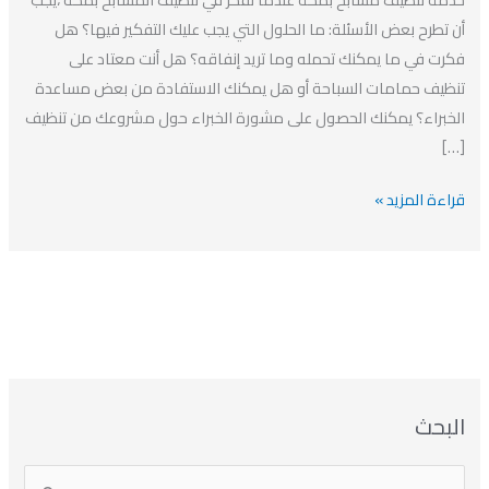
افضل
أن تطرح بعض الأسئلة: ما الحلول التي يجب عليك التفكير فيها؟ هل
شركة
فكرت في ما يمكنك تحمله وما تريد إنفاقه؟ هل أنت معتاد على
تنظيف
تنظيف حمامات السباحة أو هل يمكنك الاستفادة من بعض مساعدة
مسابح
الخبراء؟ يمكنك الحصول على مشورة الخبراء حول مشروعك من تنظيف
بمكة
[…]
قراءة المزيد »
ا
ت
ا
ا
البحث
ل
ل
ل
ص
أ
ن
أ
ت
ر
ي
ر
ص