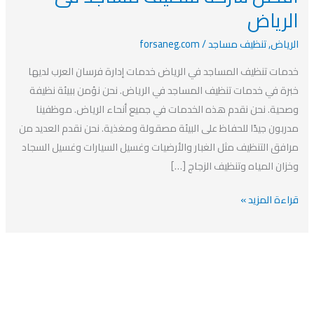
فى
الرياض
الرياض-
خصم
الرياض
,
تنظيف مساجد
/
forsaneg.com
20%
خدمات تنظيف المساجد في الرياض خدمات إدارة فرسان العرب لديها
افضل
خبرة في خدمات تنظيف المساجد في الرياض. نحن نؤمن ببيئة نظيفة
شركه
وصحية. نحن نقدم هذه الخدمات في جميع أنحاء الرياض. موظفينا
لتنظيف
مدربون جيدًا للحفاظ على البيئة مصقولة ومغذية. نحن نقدم العديد من
مساجد
مرافق التنظيف مثل الغبار والأرضيات وغسيل السيارات وغسيل السجاد
فى
وخزان المياه وتنظيف الزجاج […]
الرياض
قراءة المزيد »