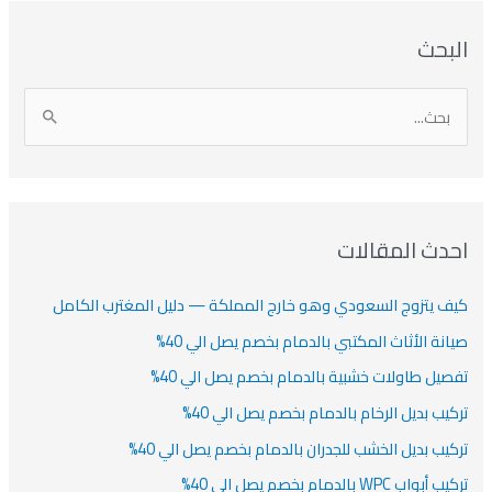
ا
ت
ا
ا
البحث
ل
ل
ل
ص
أ
ن
أ
ت
ر
ي
ر
ص
ا
ن
ف
ش
ش
ل
ي
ي
ي
ا
ب
ف
ت
ف
ف
ح
ا
ث
احدث المقالات
ت
ع
كيف يتزوج السعودي وهو خارج المملكة — دليل المغترب الكامل
ن
:
صيانة الأثاث المكتبي بالدمام بخصم يصل الي 40%
تفصيل طاولات خشبية بالدمام بخصم يصل الي 40%
تركيب بديل الرخام بالدمام بخصم يصل الي 40%
تركيب بديل الخشب للجدران بالدمام بخصم يصل الي 40%
تركيب أبواب WPC بالدمام بخصم يصل الي 40%