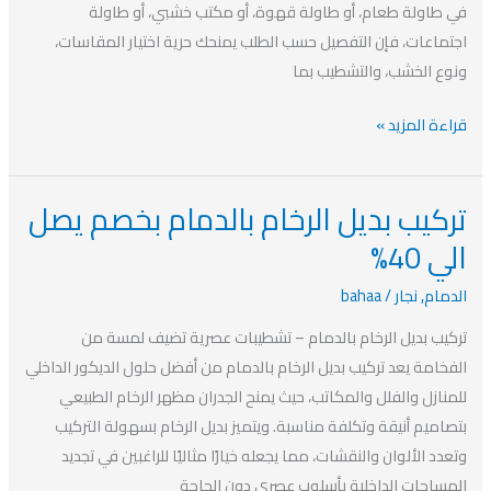
40%
في طاولة طعام، أو طاولة قهوة، أو مكتب خشبي، أو طاولة
اجتماعات، فإن التفصيل حسب الطلب يمنحك حرية اختيار المقاسات،
ونوع الخشب، والتشطيب بما
قراءة المزيد »
تركيب بديل الرخام بالدمام بخصم يصل
تركيب
بديل
الي 40%
الرخام
الدمام
,
نجار
/
bahaa
بالدمام
بخصم
تركيب بديل الرخام بالدمام – تشطيبات عصرية تضيف لمسة من
يصل
الفخامة يعد تركيب بديل الرخام بالدمام من أفضل حلول الديكور الداخلي
الي
للمنازل والفلل والمكاتب، حيث يمنح الجدران مظهر الرخام الطبيعي
40%
بتصاميم أنيقة وتكلفة مناسبة. ويتميز بديل الرخام بسهولة التركيب
وتعدد الألوان والنقشات، مما يجعله خيارًا مثاليًا للراغبين في تجديد
المساحات الداخلية بأسلوب عصري دون الحاجة