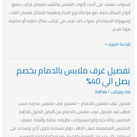
الي
لسنوات. نعتمد على أحدث أدوات القياس والتثبيت لضمان تركيب جميع
40%
أنواع الستائر بدقة، مع مراعاة نوع الجدار وطبيعة المكان لضمان الثبات
وسهولة الاستخدام. سواء كنت ترغب في تركيب ستائر منزلية أو مكتبية،
فإننا نقدم
قراءة المزيد »
تفصيل غرف ملابس بالدمام بخصم
تفصيل
غرف
يصل الي 40%
ملابس
فك وتركيب
/
bahaa
بالدمام
بخصم
تفصيل غرف ملابس بالدمام – تصميم غرف ملابس عصرية حسب
يصل
الطلب يُعد تفصيل غرف ملابس بالدمام من أفضل الحلول لتنظيم
الي
الملابس والأحذية والإكسسوارات بطريقة عملية وأنيقة. فغرف
40%
الملابس المصممة حسب الطلب توفر مساحة تخزين أكبر، وتساعد على
استغلال كل جزء من الغرفة بكفاءة، مع إمكانية اختيار التصميم