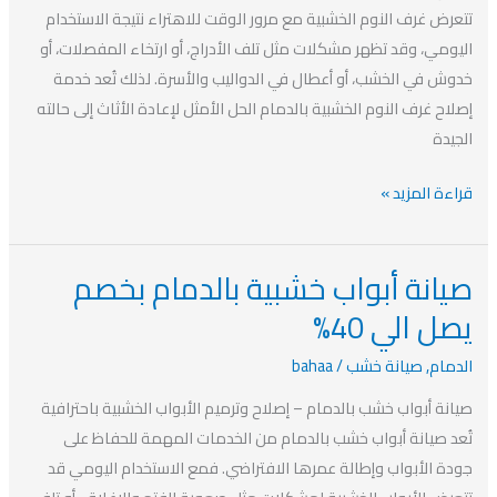
بخصم
تتعرض غرف النوم الخشبية مع مرور الوقت للاهتراء نتيجة الاستخدام
يصل
اليومي، وقد تظهر مشكلات مثل تلف الأدراج، أو ارتخاء المفصلات، أو
الي
خدوش في الخشب، أو أعطال في الدواليب والأسرة. لذلك تُعد خدمة
40%
إصلاح غرف النوم الخشبية بالدمام الحل الأمثل لإعادة الأثاث إلى حالته
الجيدة
قراءة المزيد »
صيانة أبواب خشبية بالدمام بخصم
صيانة
أبواب
يصل الي 40%
خشبية
الدمام
,
صيانة خشب
/
bahaa
بالدمام
بخصم
صيانة أبواب خشب بالدمام – إصلاح وترميم الأبواب الخشبية باحترافية
يصل
تُعد صيانة أبواب خشب بالدمام من الخدمات المهمة للحفاظ على
الي
جودة الأبواب وإطالة عمرها الافتراضي. فمع الاستخدام اليومي قد
40%