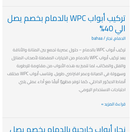
تركيب أبواب WPC بالدمام بخصم يصل
تركيب
أبواب
الي 40%
WPC
الدمام
,
نجار
/
bahaa
بالدمام
بخصم
تركيب أبواب WPC بالدمام – حلول عصرية تجمع بين المتانة والأناقة
يصل
يعد تركيب أبواب WPC بالدمام من الخيارات المفضلة لأصحاب المنازل
الي
والفلل والمكاتب، لما تتميز به هذه الأبواب من مقاومة للرطوبة
40%
وسهولة في الصيانة وعمر افتراضي طويل. وتناسب أبواب WPC مختلف
أنماط الديكور الداخلي، كما توفر مظهرًا أنيقًا مع أداء عملي يلبي
احتياجات الاستخدام اليومي.
قراءة المزيد »
نجار أبواب خارجية بالدمام بخصم يصل
نجار