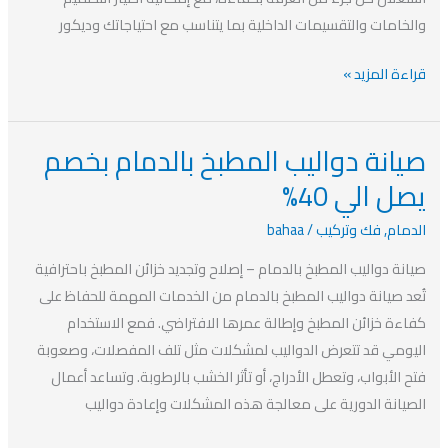
والخامات والتقسيمات الداخلية بما يتناسب مع احتياجاتك وديكور
قراءة المزيد »
صيانة دواليب المطبخ بالدمام بخصم
صيانة
دواليب
يصل الي 40%
المطبخ
الدمام
,
فك وتركيب
/
bahaa
بالدمام
بخصم
صيانة دواليب المطبخ بالدمام – إصلاح وتجديد خزائن المطبخ باحترافية
يصل
تُعد صيانة دواليب المطبخ بالدمام من الخدمات المهمة للحفاظ على
الي
كفاءة خزائن المطبخ وإطالة عمرها الافتراضي. فمع الاستخدام
40%
اليومي قد تتعرض الدواليب لمشكلات مثل تلف المفصلات، وصعوبة
فتح الأبواب، وتعطل الأدراج، أو تأثر الخشب بالرطوبة. وتساعد أعمال
الصيانة الدورية على معالجة هذه المشكلات وإعادة دواليب