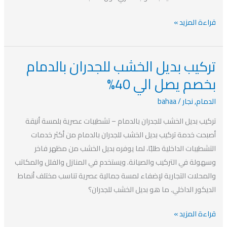
قراءة المزيد »
تركيب بديل الخشب للجدران بالدمام
تركيب
بديل
بخصم يصل الي 40%
الخشب
الدمام
,
نجار
/
bahaa
للجدران
بالدمام
تركيب بديل الخشب للجدران بالدمام – تشطيبات عصرية بلمسة أنيقة
بخصم
أصبحت خدمة تركيب بديل الخشب للجدران بالدمام من أكثر خدمات
يصل
التشطيبات الداخلية طلبًا، لما يوفره بديل الخشب من مظهر فاخر
الي
وسهولة في التركيب والصيانة. ويستخدم في المنازل والفلل والمكاتب
40%
والمحلات التجارية لإضفاء لمسة جمالية عصرية تناسب مختلف أنماط
الديكور الداخلي. ما هو بديل الخشب للجدران؟
قراءة المزيد »