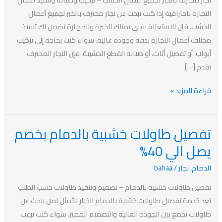
الخشب
النجارة باحترافية إذا كنت تبحث عن نجار محترف بالخبر لجميع أعمال
بخصم
الخشب، فإن الاستعانة بفني يمتلك الخبرة والمهارة تضمن لك تنفيذ
يصل
مختلف أعمال النجارة بدقة وجودة عالية. سواء كنت بحاجة إلى تركيب
الي
أبواب، أو تفصيل أثاث، أو صيانة القطع الخشبية، فإن النجار المحترف
40%
يقدم […]
قراءة المزيد »
تفصيل طاولات خشبية بالدمام بخصم
تفصيل
طاولات
يصل الي 40%
خشبية
الدمام
,
نجار
/
bahaa
بالدمام
بخصم
تفصيل طاولات خشبية بالدمام – تصميم وتنفيذ طاولات حسب الطلب
يصل
تعد خدمة تفصيل طاولات خشبية بالدمام الخيار الأمثل لمن يبحث عن
الي
طاولات تجمع بين الجودة العالية والتصميم المميز. سواء كنت ترغب