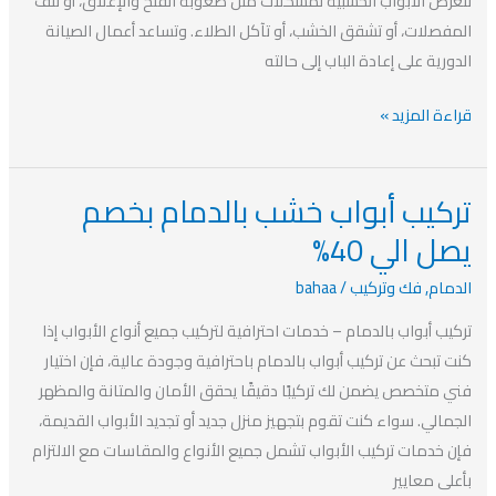
تتعرض الأبواب الخشبية لمشكلات مثل صعوبة الفتح والإغلاق، أو تلف
المفصلات، أو تشقق الخشب، أو تآكل الطلاء. وتساعد أعمال الصيانة
الدورية على إعادة الباب إلى حالته
قراءة المزيد »
تركيب أبواب خشب بالدمام بخصم
تركيب
أبواب
يصل الي 40%
خشب
الدمام
,
فك وتركيب
/
bahaa
بالدمام
بخصم
تركيب أبواب بالدمام – خدمات احترافية لتركيب جميع أنواع الأبواب إذا
يصل
كنت تبحث عن تركيب أبواب بالدمام باحترافية وجودة عالية، فإن اختيار
الي
فني متخصص يضمن لك تركيبًا دقيقًا يحقق الأمان والمتانة والمظهر
40%
الجمالي. سواء كنت تقوم بتجهيز منزل جديد أو تجديد الأبواب القديمة،
فإن خدمات تركيب الأبواب تشمل جميع الأنواع والمقاسات مع الالتزام
بأعلى معايير