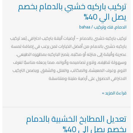
تركيب باركيه خشبي بالدمام بخصم
تركيب
باركيه
يصل الي 40%
خشبي
الدمام
,
فك وتركيب
/
bahaa
بالدمام
بخصم
تركيب باركيه خشبي بالدمام – أرضيات أنيقة بتركيب احترافي يُعد تركيب
يصل
باركيه خشبي بالدمام من أفضل الخيارات لمن يرغب في إضافة لمسة
الي
عصرية وأنيقة إلى منزله أو مكتبه. يتميز الباركيه بمظهره الطبيعي،
40%
وسهولة تنظيفه، وتنوع تصاميمه وألوانه، مما يجعله مناسبًا لغرف
النوم، وغرف المعيشة، والمكاتب، والفلل، والشقق. ويضمن التركيب
الاحترافي الحصول على أرضية متينة ومتناسقة
قراءة المزيد »
تعديل المطابخ الخشبية بالدمام
تعديل
المطابخ
بخصم يصل الي 40%