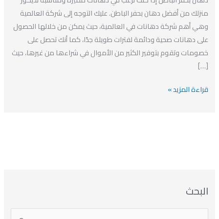
معلم
منزلك من أفضل دهان بحفر الباطن. عليك التوجه إلى شركة العالمية
دهان
وهي أهم شركة دهانات في العالمية، حيث يمكن من خلالها الحصول
في
على دهانات صحية ودائمة لفترات طويلة جدًا، كما أنك تحصل على
حفر
خصومات وتقوم بتوفير الكثير من الأموال في شراءها من غيرها، حيث
الباطن
[…]
قراءة المزيد »
ا
ت
ا
ا
البحث
ل
ل
ل
ص
أ
ن
أ
ت
ر
ي
ر
ص