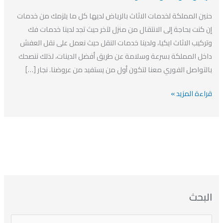
لخدمات
حنين المملكة لخدمات الاثاث بالرياض لديها كل ما يلزمك من خدمات
الاثاث
إن كنت بحاجة إلى الانتقال من منزل لآخر حيث تجد لدينا خدمات فك
بالرياض
وتركيب الاثاث ايكيا، ولدينا خدمات النقل حيث نعمل على نقل العفش
داخل المملكة بسرعة وسلامة عن طريق أفضل الدينات، لذلك ننصحك
بالتواصل الفوري معنا لتكون أول من يستفيد من عروضنا. نجار […]
قراءة المزيد »
ا
ت
ا
ا
البحث
ل
ل
ل
ص
أ
ن
أ
ت