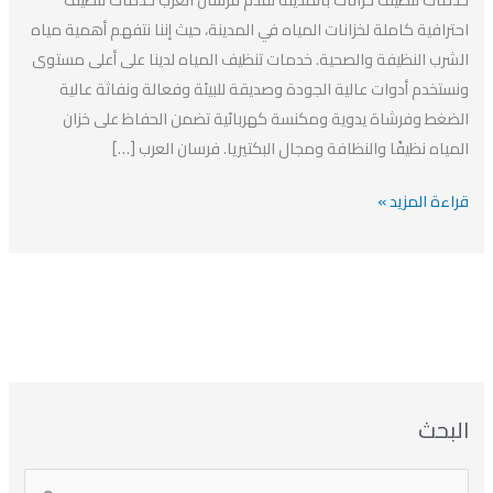
شركة
احترافية كاملة لخزانات المياه في المدينة، حيث إننا نتفهم أهمية مياه
تنظيف
الشرب النظيفة والصحية. خدمات تنظيف المياه لدينا على أعلى مستوى
خزانات
ونستخدم أدوات عالية الجودة وصديقة للبيئة وفعالة ونفاثة عالية
بالمدينة
الضغط وفرشاة يدوية ومكنسة كهربائية تضمن الحفاظ على خزان
المياه نظيفًا والنظافة ومجال البكتيريا. فرسان العرب […]
قراءة المزيد »
ا
ت
ا
ا
البحث
ل
ل
ل
ص
أ
ن
أ
ت
ر
ي
ر
ص