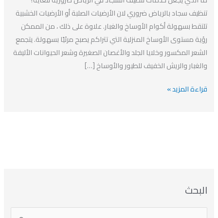
افضل
تنظيف سجاد بالرياض ضروري لان الأرضيات الصلبة أو الأرضيات الخشبية
شركة
تلتقط بسهولة أكوام الأوساخ والغبار. علاوة على ذلك ، من الممكن
تنظيف
رؤية مستوى الأوساخ المنزلية التي تتراكم يصبح مرئيًا بسهولة. يتجمع
سجاد
الشعر المكسور وخلايا الجلد والأغصان الصغيرة وشعر الحيوانات الأليفة
بالرياض
والغبار والريش الخفيف للطيور والأوساخ […]
قراءة المزيد »
ا
ت
ا
ا
البحث
ل
ل
ل
ص
أ
ن
أ
ت
ر
ي
ر
ص